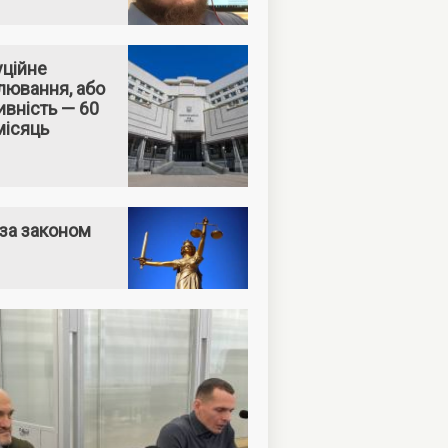
уційне
лювання, або
вність — 60
місяць
за законом