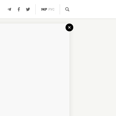
УКР
РУС