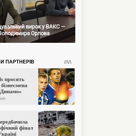
увальний вирок у ВАКС —
Володимира Орлова