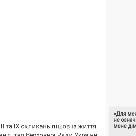
«Для мен
не означ
III та IX скликань пішов із життя
мене ді
івництво Верховної Ради України,