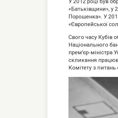
У 2012 році був о
«Батьківщини», у 2
Порошенка». У 201
«Європейської сол
Свого часу Кубів 
Національного бан
прем'єр-міністра У
скликання працюв
Комітету з питань