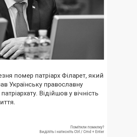
езня помер патріарх Філарет, який
ав Українську православну
патріархату. Відійшов у вічність
життя.
Помітили помилку?
Виділіть і натисніть Ctrl / Cmd + Enter