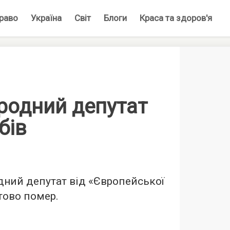
раво
Україна
Світ
Блоги
Краса та здоров'я
родний депутат
бів
одний депутат від «Європейської
тово помер.