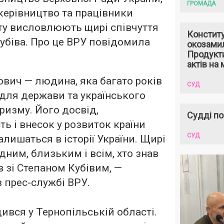
ГРОМАДА
 керівництво та працівники
ту висловлюють щирі співчуття
Констит
Кубіва. Про це ВРУ повідомила
окозами
Продукти
актів на 
ович — людина, яка багато років
СУД
для держави та українського
ризму. Його досвід,
Судді по
ть і внесок у розвиток країни
СУД
лишаться в історії України. Щирі
ідним, близьким і всім, хто знав
 зі Степаном Кубівим, —
 прес-службі ВРУ.
дився у Тернопільській області.