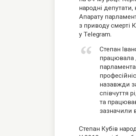
народні депутати,
Апарату парламен
з приводу смерті 
у Telegram.
Степан Іван
працювала 
парламента
професійніс
назавжди за
співчуття р
та працював
зазначили в
Степан Кубів наро