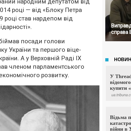
браний народним депутатом від
014 році — від «Блоку Петра
9 році став нардепом від
Виправд
ідарності».
справа 
обіймав посади голови
ку України та першого віце-
країни. А у Верховній Раді IX
ав членом парламентського
 економічного розвитку.