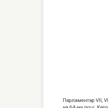
Парламентар VII, V
на 64-му році. Кер