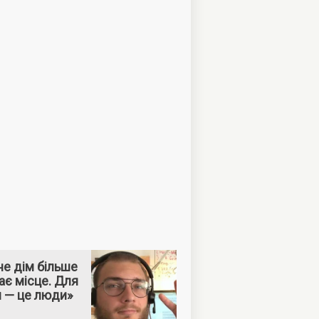
е дім більше
ає місце. Для
м — це люди»