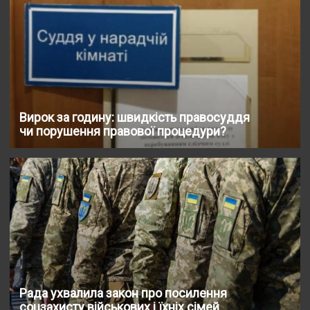
Вирок за годину: швидкість правосуддя
чи порушення правової процедури?
Рада ухвалила закон про посилення
соцзахисту військових і їхніх сімей