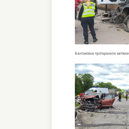
Вантажівка протаранила автівки 