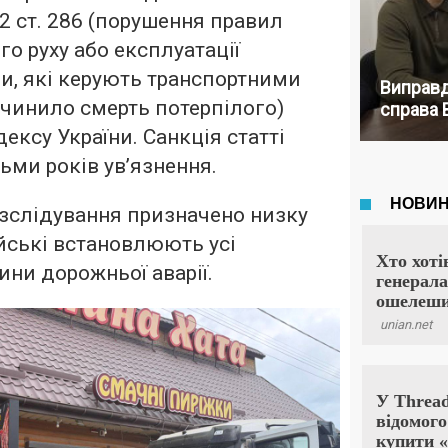
 2 ст. 286 (порушення правил
о руху або експлуатації
и, які керують транспортними
Виправд
чинило смерть потерпілого)
справа 
ексу України. Санкція статті
ьми років ув’язнення.
озслідування призначено низку
йські встановлюють усі
ини дорожньої аварії.