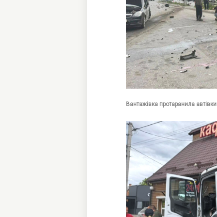
Вантажівка протаранила автівки 