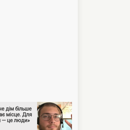
е дім більше
ає місце. Для
м — це люди»