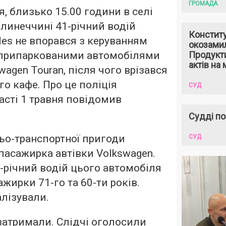
ГРОМАДА
я, близько 15.00 години в селі
линеччині 41-річний водій
Констит
es не впорався з керуванням
окозами
з припаркованими автомобілями
Продукти
актів на 
swagen Touran, після чого врізався
го кафе. Про це поліція
СУД
сті 1 травня повідомив
Судді по
ьо-транспортної пригоди
СУД
 пасажирка автівки Volkswagen.
-річний водій цього автомобіля
ажирки 71-го та 60-ти років.
алізували.
затримали. Слідчі оголосили