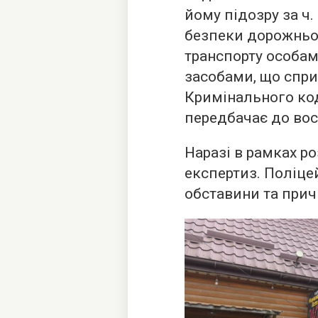
йому підозру за ч.
безпеки дорожньог
транспорту особам
засобами, що спри
Кримінального код
передбачає до вос
Наразі в рамках р
експертиз. Поліце
обставини та прич