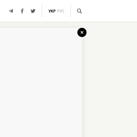
УКР
РУС