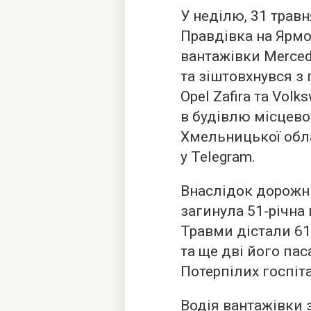
У неділю, 31 травн
Правдівка на Ярмо
вантажівки Merced
та зіштовхнувся 
Opel Zafira та Volk
в будівлю місцево
Хмельницької обла
у Telegram.
Внаслідок дорожн
загинула 51-річна
Травми дістали 61
та ще дві його пас
Потерпілих госпіт
Водія вантажівки 