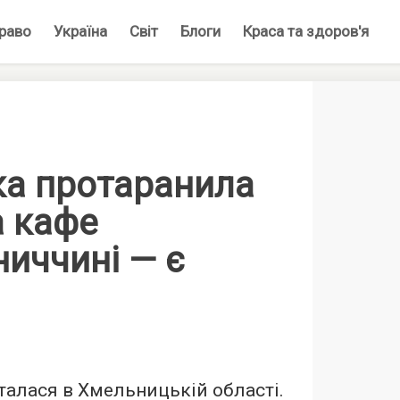
раво
Україна
Світ
Блоги
Краса та здоров'я
ка протаранила
а кафе
иччині — є
алася в Хмельницькій області.