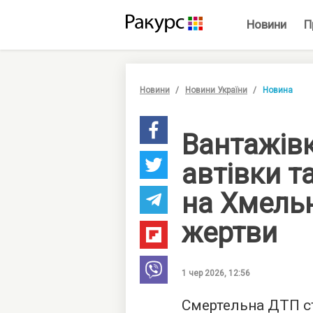
Новини
П
Новини
Новини України
Новина
Вантажів
автівки т
на Хмельн
жертви
1 чер 2026, 12:56
Смертельна ДТП ст