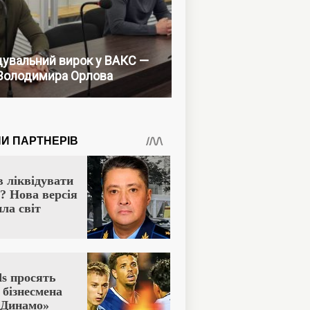
увальний вирок у ВАКС —
Володимира Орлова