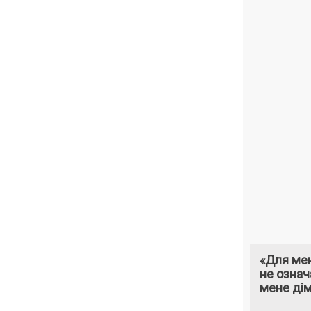
«Для мен
не означ
мене ді