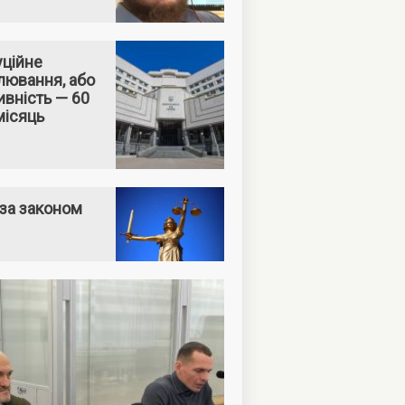
уційне
лювання, або
вність — 60
місяць
за законом