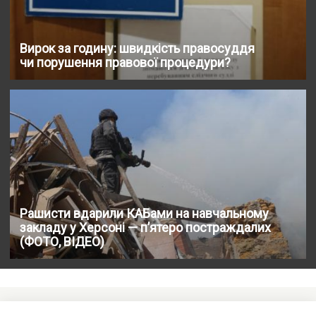
Вирок за годину: швидкість правосуддя
чи порушення правової процедури?
Рашисти вдарили КАБами на навчальному
закладу у Херсоні — п’ятеро постраждалих
(ФОТО, ВІДЕО)