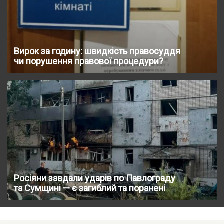
Вирок за годину: швидкість правосуддя
чи порушення правової процедури?
Росіяни завдали ударів по Павлограду
та Сумщині — є загиблий та поранені