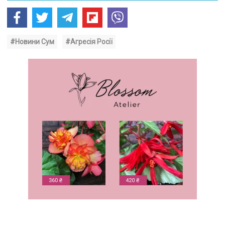
#Новини Сум
#Агресія Росії