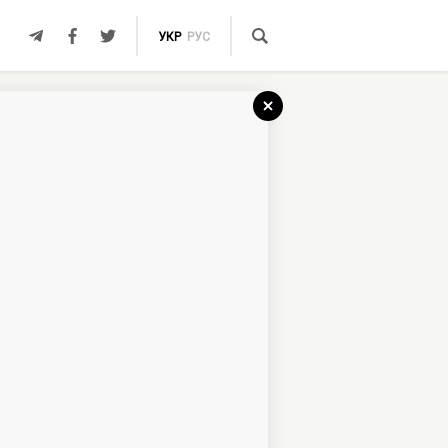
УКР
РУС