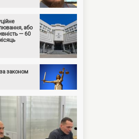
уційне
лювання, або
вність — 60
місяць
за законом