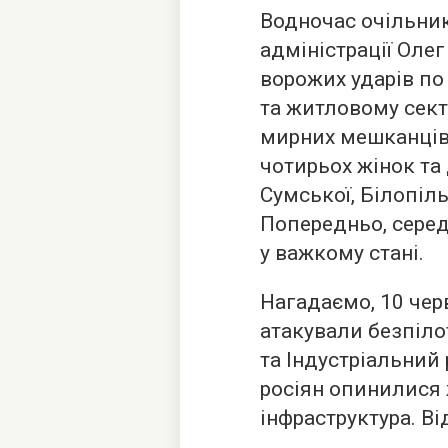
Водночас очільник
адміністрації Оле
ворожих ударів по
та житловому сект
мирних мешканців.
чотирьох жінок та
Сумської, Білопіл
Попередньо, сере
у важкому стані.
Нагадаємо, 10 чер
атакували безпі
та Індустріальний
росіян опинилися 
інфраструктура. В