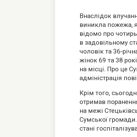
Внаслідок влучан
виникла пожежа, я
відомо про чотирь
в задовільному ст
чоловік та 36-річ
жінок 69 та 38 ро
на місці. Про це С
адміністрація пов
Крім того, сьогод
отримав поранення
на межі Стецьківс
Сумської громади
стані госпіталізув