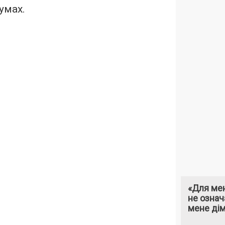
умах.
«Для мен
не означ
мене ді