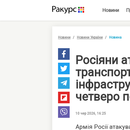
Новини
П
Новини
Новини України
Новина
Росіяни а
транспор
інфрастру
четверо 
10 чер 2026, 16:25
Армія Росії атакув