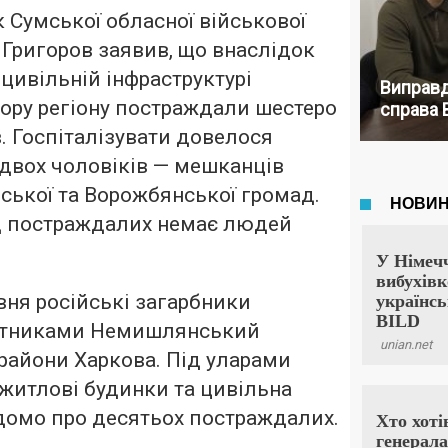
 Сумської обласної військової
г Григоров заявив, що внаслідок
 цивільній інфраструктурі
Виправд
ору регіону постраждали шестеро
справа 
 Госпіталізувати довелося
 двох чоловіків — мешканців
ьської та Ворожбянської громад.
д постраждалих немає людей
вня російські загарбники
лотниками Немишлянський
 райони Харкова. Під уларами
житлові будинки та цивільна
ідомо про десятьох постраждалих.