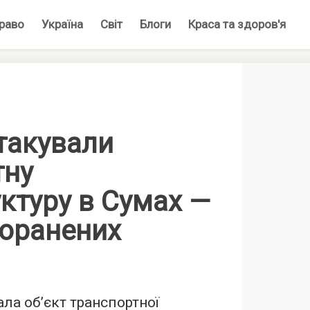
раво
Україна
Світ
Блоги
Краса та здоров'я
такували
тну
ктуру в Сумах —
поранених
ала обʼєкт транспортної