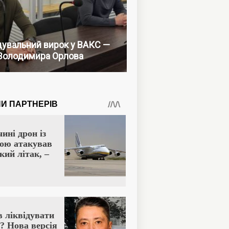
увальний вирок у ВАКС —
Володимира Орлова