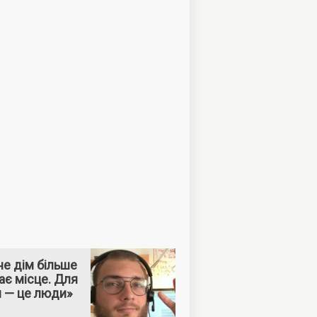
е дім більше
ає місце. Для
м — це люди»