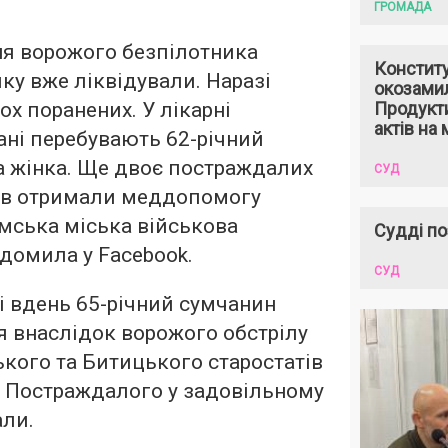
ГРОМАДА
ня ворожого безпілотника
Констит
ку вже ліквідували. Наразі
окозами
ох поранених. У лікарні
Продукти
актів на 
ані перебувають 62-річний
на жінка. Ще двоє постраждалих
СУД
ків отримали меддопомогу
умська міська військова
Судді по
ідомила у Facebook.
СУД
ні вдень 65-річний сумчанин
 внаслідок ворожого обстрілу
ького та Битицького старостатів
. Постраждалого у задовільному
али.