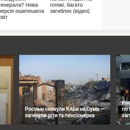
Рос
Росіяни скинули КАБи на Суми —
по 
загинули діти та пенсіонерка
заг