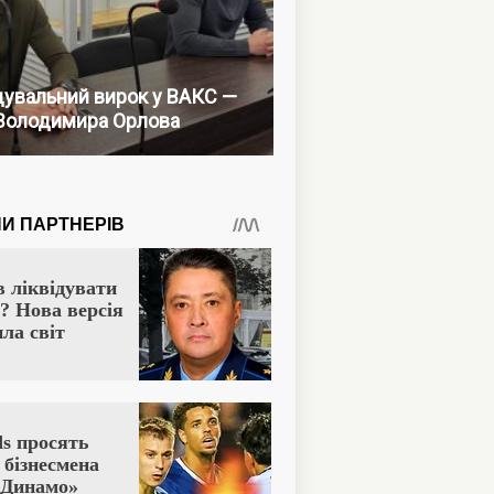
увальний вирок у ВАКС —
Володимира Орлова