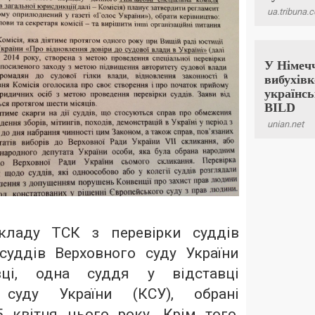
кладу ТСК з перевірки суддів
суддів Верховного суду України
вці, одна суддя у відставці
о суду України (КСУ), обрані
квітня цього року. Крім того,