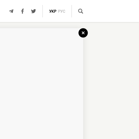
УКР
РУС