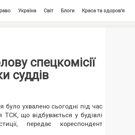
раво
Україна
Світ
Блоги
Краса та здоров'я
лову спецкомісії
ки суддів
я було ухвалено сьогодні під час
 ТСК, що відбувається у будівлі
иції, передає кореспондент