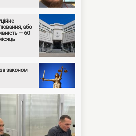
уційне
лювання, або
вність — 60
місяць
за законом