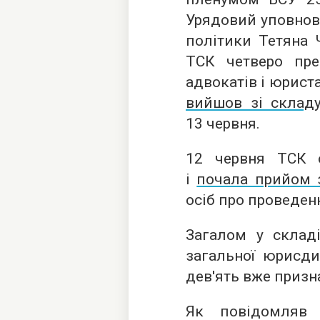
Урядовий уповнов
політики Тетяна 
ТСК четверо пред
адвокатів і юрист
вийшов зі складу
13 червня.
12 червня ТСК 
і
почала прийом 
осіб про проведен
Загалом у складі
загальної юрисди
дев'ять вже призн
Як повідомляв 