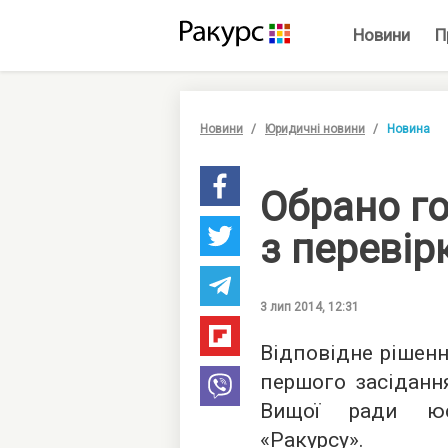
Новини
П
Новини
Юридичні новини
Новина
Обрано го
з перевір
3 лип 2014, 12:31
Відповідне рішенн
першого засідання
Вищої ради юст
«Ракурсу».