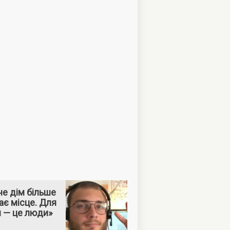
е дім більше
ає місце. Для
м — це люди»