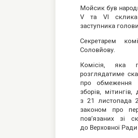
Мойсик був народн
V та VI склика
заступника голови 
Секретарем ком
Соловйову.
Комісія, яка 
розглядатиме ска
про обмеження 
зборів, мітингів,
з 21 листопада 2
законом про пер
пов’язаних зі ск
до Верховної Ради 