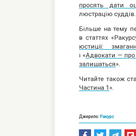
просять дати оц
люстрацію суддів.
Більше на тему пе
в статтях «Ракурс
юстиції: змага
і «
Адвокати — про 
залишаться
».
Читайте також ста
Частина 1
».
Джерело:
Ракурс