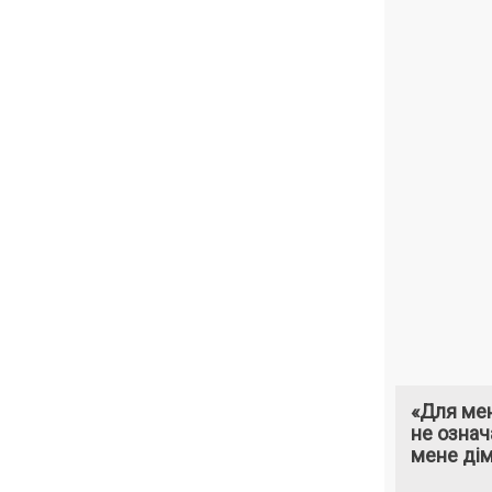
«Для мен
не означ
мене ді