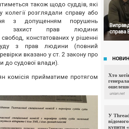
тиметься також щодо суддів, які
у колегії розглядали справу або
ння з допущенням порушень
Виправд
ро захист прав людини
справа 
свобод, констатованих у рішенні
суду з прав людини (повний
ревірки вказано у ст. 2 закону про
и до судової влади).
ян комісія прийматиме протягом