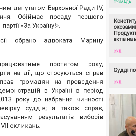
ГРОМАДА
им депутатом Верховної Ради IV,
ння. Обіймає посаду першого
Констит
партії «За Україну!».
окозами
Продукти
актів на 
ісії обрано адвоката Марину
СУД
працюватиме протягом року,
Судді по
рги на дії, що стосуються справ
прав громадян на проведення
СУД
 демонстрацій в Україні в період
013 року до набрання чинності
евірку суддів; а також справ,
асуванням результатів виборів
VII скликань.