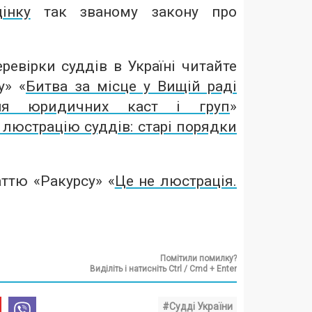
інку
так званому закону про
ревірки суддів в Україні читайте
у» «
Битва за місце у Вищій раді
ння юридичних каст і груп
»
люстрацію суддів: старі порядки
ттю «Ракурсу» «
Це не люстрація.
Помітили помилку?
Виділіть і натисніть Ctrl / Cmd + Enter
#Судді України