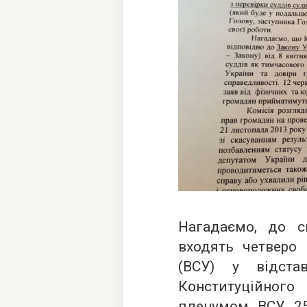
Нагадаємо, до с
входять четверо 
(ВСУ) у відста
Конституційног
пленумом ВСУ 25 