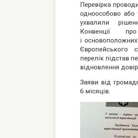
Перевірка проводи
одноособово або 
ухвалили ріше
Конвенції п
і основоположних 
Європейського 
перелік підстав пе
відновлення довір
Заяви від громад
6 місяців.