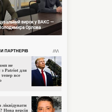
увальний вирок у ВАКС —
Володимира Орлова