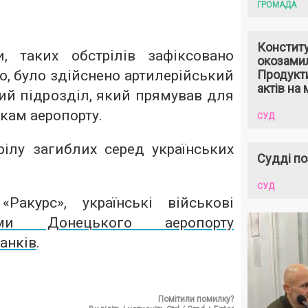
ГРОМАДА
Констит
, таких обстрілів зафіксовано
окозами
го, було здійснено артилерійський
Продукти
актів на 
кий підрозділ, який прямував для
кам аеропорту.
СУД
рілу загиблих серед українських
Судді по
СУД
Ракурс», українські військові
ми Донецького аеропорту
анків
.
Помітили помилку?