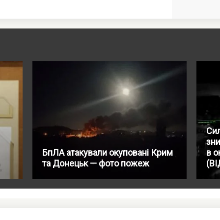
Сил
зн
БпЛА атакували окуповані Крим
в 
та Донецьк — фото пожеж
(ВІ