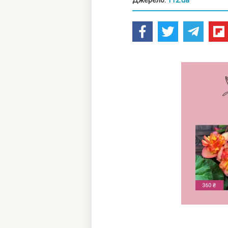
Джерело:
112.ua