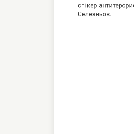
спікер антитерори
Селезньов.