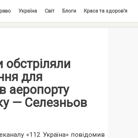
раво
Україна
Світ
Блоги
Краса та здоров'я
 обстріляли
ння для
в аеропорту
ку — Селезньов
леканалу «112 Україна» повідомив