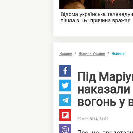
Новини
Новини України
Новина
Під Марі
наказали 
вогонь у 
29 вер 2014, 21:09
Про це представн