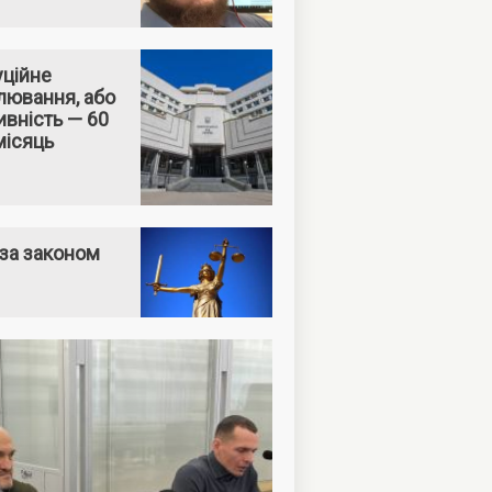
уційне
лювання, або
вність — 60
місяць
за законом