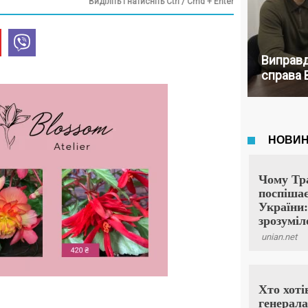
Виділіть і натисніть Ctrl / Cmd + Enter
Виправд
справа 