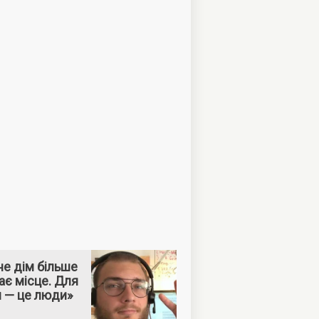
е дім більше
ає місце. Для
м — це люди»