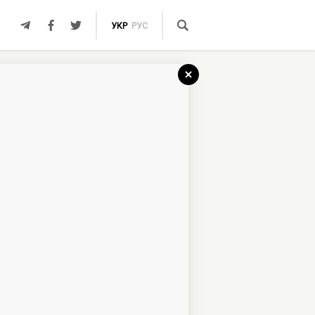
УКР
РУС