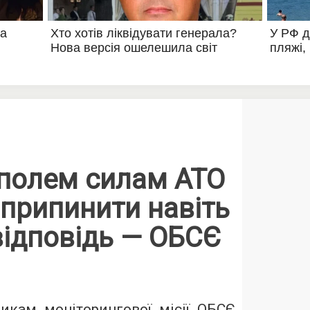
уполем силам АТО
припинити навіть
відповідь — ОБСЄ
икам моніторингової місії ОБСЄ