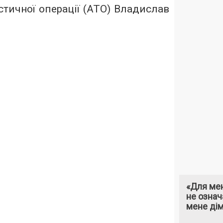
стичної операції (АТО) Владислав
«Для мен
не означ
мене ді