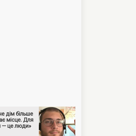
е дім більше
ає місце. Для
м — це люди»