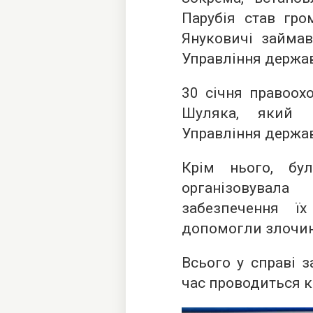
Парубія став гро
Януковичі займав
Управління держав
30 січня правоох
Шуляка, який 
Управління держав
Крім нього, бу
організовувал
забезпечення ї
допомогли злочинц
Всього у справі з
час проводиться к