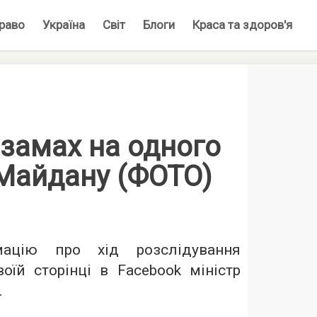
раво
Україна
Світ
Блоги
Краса та здоров'я
замах на одного
 Майдану (ФОТО)
мацію про хід розслідування
оїй сторінці в Facebook міністр
.