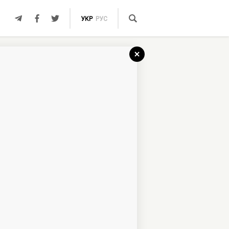
УКР
РУС