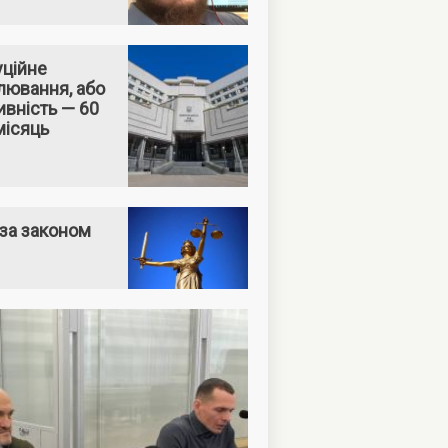
уційне
лювання, або
вність — 60
місяць
за законом