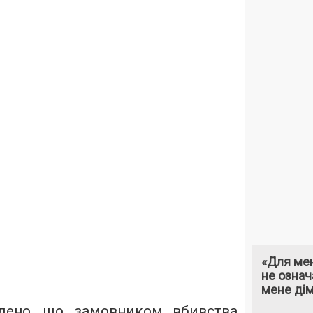
«Для мен
не означ
мене ді
влено, що замовником вбивства