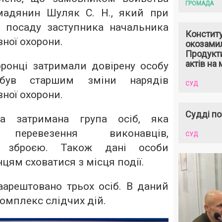
ГРОМАДА
мадянин Шуляк С. Н., який при
 посаду заступника начальника
Констит
ної охорони.
окозами
Продукти
актів на 
оронці затримали довірену особу
був старшим зміни нарядів
СУД
ної охорони.
Судді по
ла затримана група осіб, яка
а перевезення виконавців,
СУД
х зброєю. Також дані особи
ям сховатися з місця події.
аарештовано трьох осіб. В даний
омплекс слідчих дій.