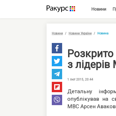
Новини
П
Новини
Новини України
Новина
Розкрито 
з лідерів
1 лют 2015, 20:44
Детальну інфор
опублікував на св
МВС Арсен Аваков