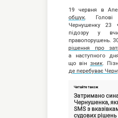
19 червня в Апе
обшук
. Голові
Чернушенку 23 
підозру у вчи
правопорушень. 3
рішення про за
а наступного дня
що він
зник
. Пі
де перебуває Чер
Читайте також
Затримано сина
Чернушенка, як
SMS з вказівка
судових рішень