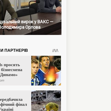
увальний вирок у ВАКС —
Володимира Орлова