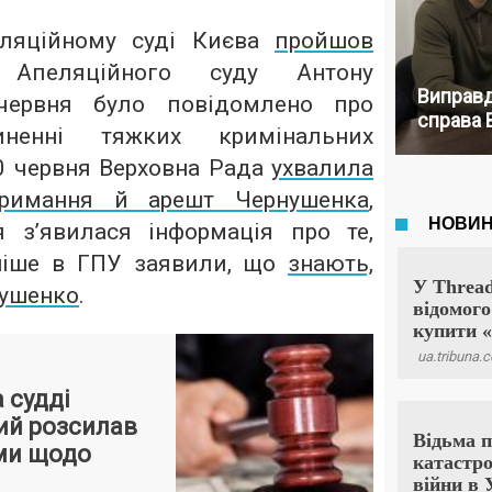
ляційному суді Києва
пройшов
 Апеляційного суду Антону
Виправд
червня було повідомлено про
справа 
ненні тяжких кримінальних
0 червня Верховна Рада
ухвалила
тримання й арешт Чернушенка
,
 з’явилася інформація про те,
зніше в ГПУ заявили, що
знають,
нушенко
.
 судді
ий розсилав
ми щодо