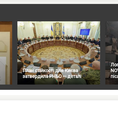
Лог
План стійкості для Києва
NO
затвердила РНБО — деталі
піс