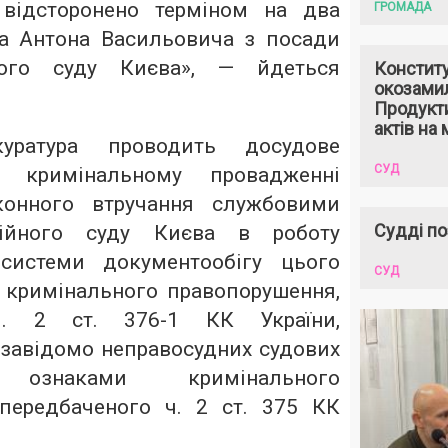
 відсторонено терміном на два
ГРОМАДА
а Антона Васильовича з посади
ного суду Києва», — йдеться
Констит
окозами
Продукти
актів на 
куратура проводить досудове
СУД
в кримінальному провадженні
конного втручання службовими
Судді по
ійного суду Києва в роботу
 системи документообігу цього
СУД
и кримінального правопорушення,
ч. 2 ст. 376-1 КК України,
 завідомо неправосудних судових
ознаками кримінального
передбаченого ч. 2 ст. 375 КК