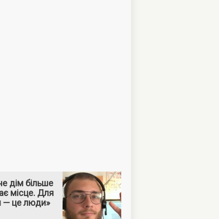
е дім більше
ає місце. Для
м — це люди»