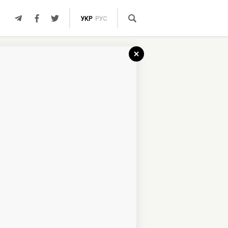
УКР
РУС