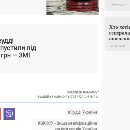
судді
пустили під
 грн — ЗМІ
Помітили помилку?
Виділіть і натисніть Ctrl / Cmd + Enter
#Судді України
#ВККСУ - Вища кваліфікаційна
комісія суддів України