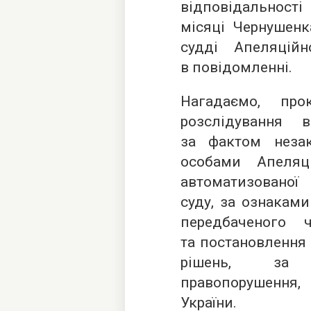
відповідальності
місяці Чернушенк
судді Апеляцій
в повідомленні.
Нагадаємо, про
розслідування 
за фактом неза
особами Апеляц
автоматизованої
суду, за ознакам
передбаченого 
та постановлення
рішень, за 
правопорушення, 
України.