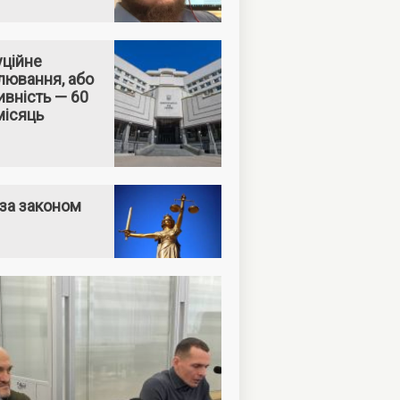
уційне
лювання, або
вність — 60
місяць
за законом