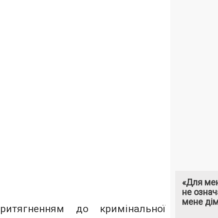
«Для мен
не означ
мене ді
ритягненням до кримінальної