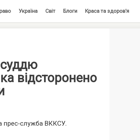
раво
Україна
Світ
Блоги
Краса та здоров'я
 суддю
ка відсторонено
и
а прес-служба ВККСУ.