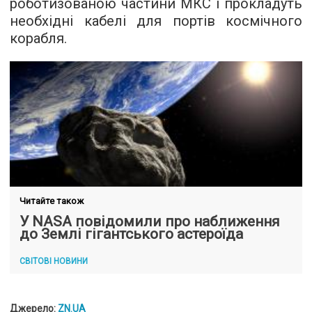
роботизованою частини МКС і прокладуть
необхідні кабелі для портів космічного
корабля.
Читайте також
У NASA повідомили про наближення
до Землі гігантського астероїда
СВІТОВІ НОВИНИ
Джерело:
ZN.UA