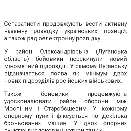
Сепаратисти продовжують вести активну
наземну розвідку українських позицій,
а також радіоелектронну розвідку.
У район Олександрівська (Луганська
область) бойовики перекинули новий
мінометний підрозділ. У самому Луганську
відзначається поява як мінімум двох
нових підрозділів російських військових.
Також бойовики продовжують
удосконалювати район оборони між
Моспіним і Старобєшевим. У кожному
опорному пункті фіксується по декілька
броньованих машин. У двох опорних
пунктах дислоковані чотири танки.