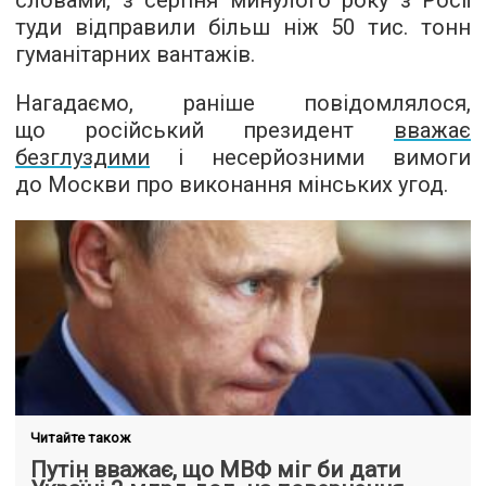
словами, з серпня минулого року з Росії
туди відправили більш ніж 50 тис. тонн
гуманітарних вантажів.
Нагадаємо, раніше повідомлялося,
що російський президент
вважає
безглуздими
і несерйозними вимоги
до Москви про виконання мінських угод.
Читайте також
Путін вважає, що МВФ міг би дати