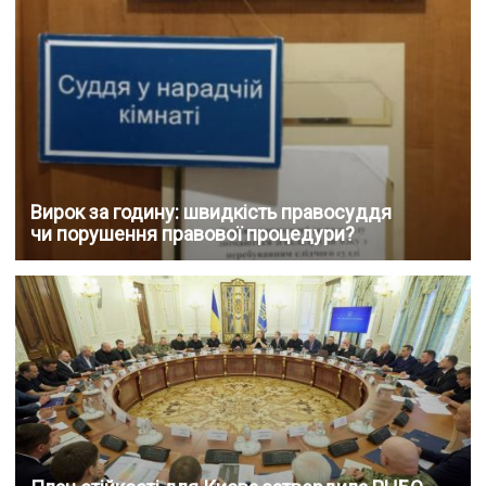
Вирок за годину: швидкість правосуддя
чи порушення правової процедури?