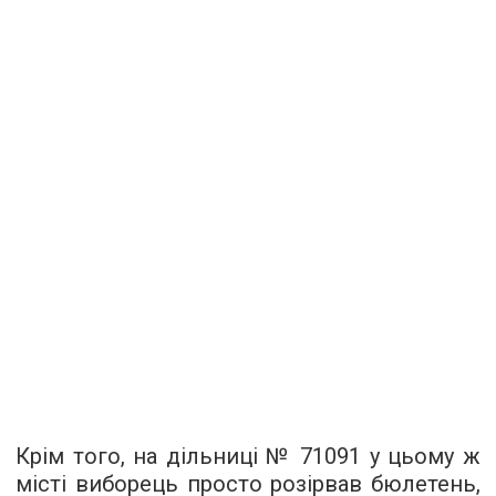
Крім того, на дільниці № 71091 у цьому ж
місті виборець просто розірвав бюлетень,