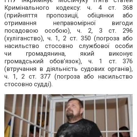
ГПУ інкримінує Мосійчуку п’ять статей
Кримінального кодексу: ч. 4 ст. 368
(прийняття пропозиції, обіцянки або
отримання неправомірної вигоди
посадовою особою), ч. 2, 3 ст. 296
(хуліганство), ч. 1, 2 ст. 350 (погроза або
насильство стосовно службової особи
чи громадянина, який виконує
громадський обов’язок), ч. 1 ст. 376
(втручання в діяльність судових органів),
ч. 1, 2 ст. 377 (погроза або насильство
стосовно судді).