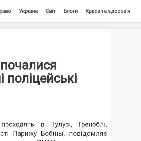
раво
Україна
Світ
Блоги
Краса та здоров'я
 почалися
 поліцейські
проходять в Тулузі, Греноблі,
сті Парижу Бобіньї, повідомляє