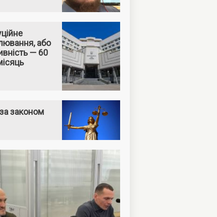
уційне
лювання, або
вність — 60
місяць
за законом