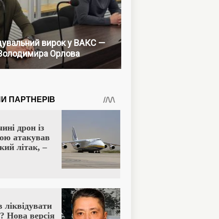
увальний вирок у ВАКС —
Володимира Орлова