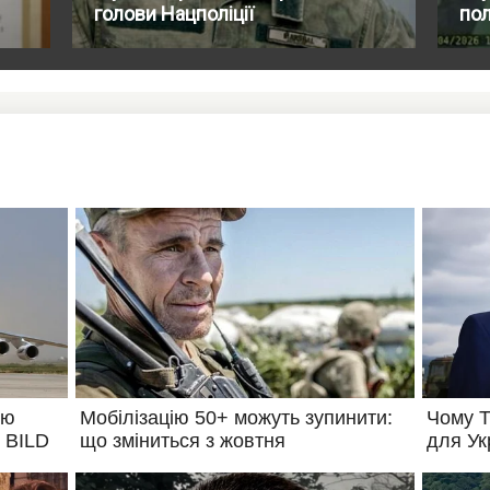
голови Нацполіції
пол