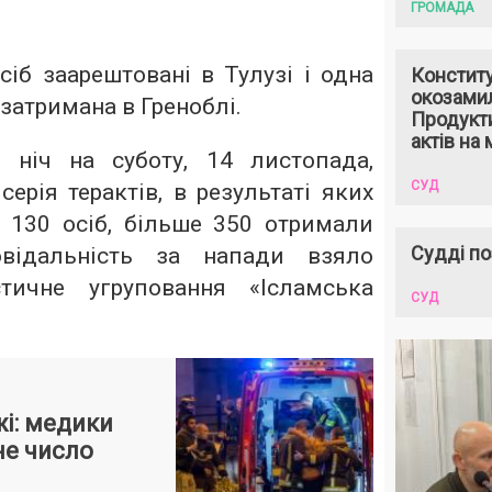
ГРОМАДА
іб заарештовані в Тулузі і одна
Констит
окозами
затримана в Греноблі.
Продукти
актів на 
 ніч на суботу, 14 листопада,
СУД
серія терактів, в результаті яких
130 осіб, більше 350 отримали
Судді по
овідальність за напади взяло
тичне угруповання «Ісламська
СУД
жі: медики
не число