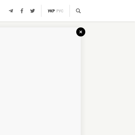
УКР
РУС