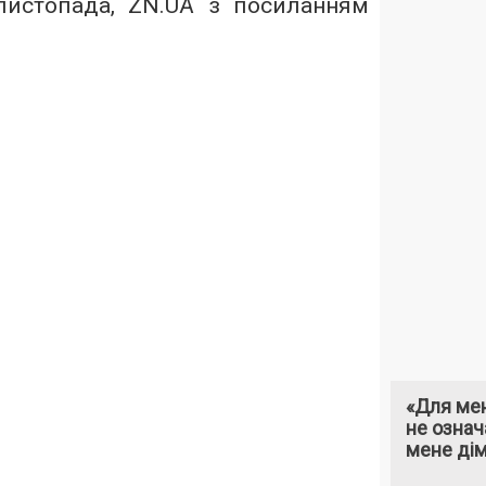
 листопада,
ZN.UA
з посиланням
«Для мен
не означ
мене ді