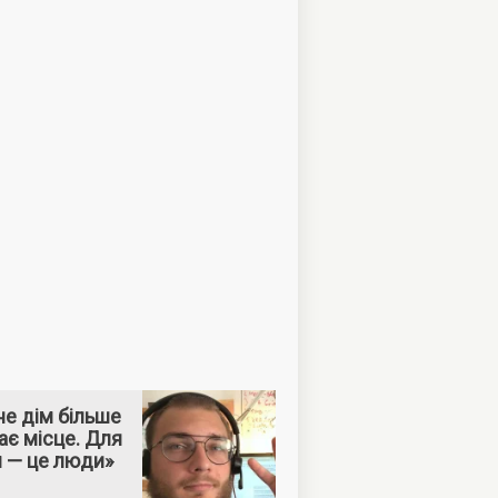
е дім більше
ає місце. Для
м — це люди»