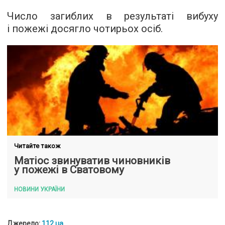
Число загиблих в результаті вибуху
і пожежі досягло чотирьох осіб.
Читайте також
Матіос звинуватив чиновників
у пожежі в Сватовому
НОВИНИ УКРАЇНИ
Джерело:
112.ua