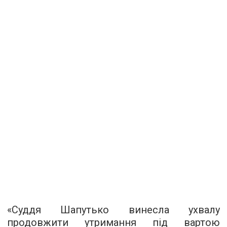
«Суддя Шапутько винесла ухвалу
продовжити утримання під вартою