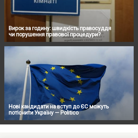
Вирок за годину: швидкість правосуддя
чи порушення правової процедури?
Нові кандидати на вступ до ЄС можуть
потіснити Україну — Politico