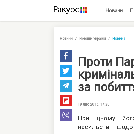
Новини
П
Новини
Новини України
Новина
Проти Па
кримінал
за побитт
19 лис 2015, 17:20
При цьому його
насильстві щодо