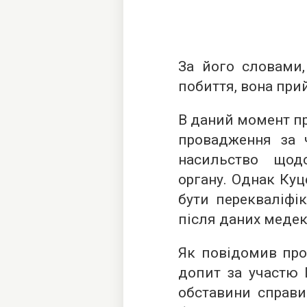
За його словами,
побиття, вона при
В даний момент п
провадження за ч
насильство щод
органу. Однак Ку
бути перекваліфі
після даних медек
Як повідомив про
допит за участю 
обставини справи.