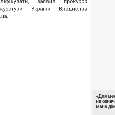
ліфікувати, заявив прокурор
окуратури України Владислав
.ua
.
«Для мен
не означ
мене ді