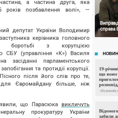
астина, а частина друга, яка
5 років позбавлення волі», —
Виправд
справа 
ний депутат України Володимир
аступника керівника головного
о боротьбі з корупцією
ю СБУ (управління «К») Василя
на засіданні парламентського
запобігання та протидії корупції.
Пісного після його слів про те,
для Євромайдану більше, ніж
аявили, що Парасюка
викличуть
еральну прокуратуру України