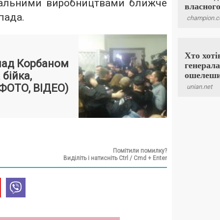
нальними виробництвами ближче
пада.
 над Корбаном
бійка,
(ФОТО, ВІДЕО)
Помітили помилку?
Виділіть і натисніть Ctrl / Cmd + Enter