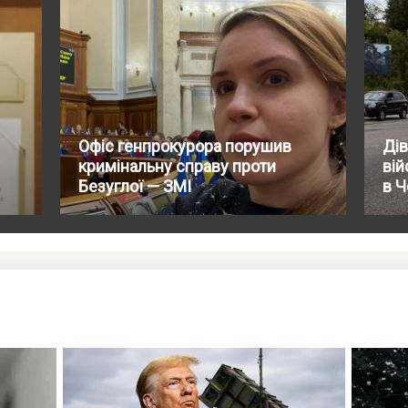
Офіс генпрокурора порушив
Дів
кримінальну справу проти
вій
Безуглої — ЗМІ
в Ч