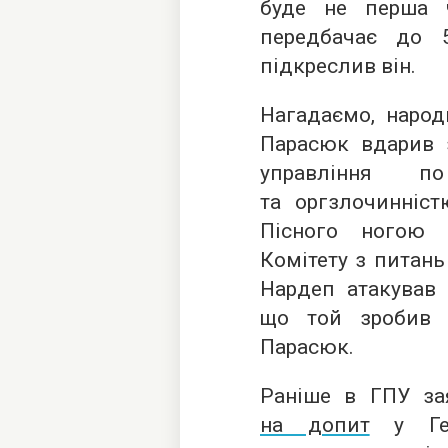
буде не перша ч
передбачає до 
підкреслив він.
Нагадаємо, народ
Парасюк вдарив з
управління п
та оргзлочинніст
Пісного ногою 
Комітету з питань 
Нардеп атакував 
що той зробив 
Парасюк.
Раніше в ГПУ з
на допит
у Ген