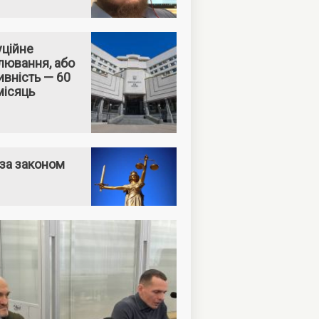
уційне
лювання, або
вність — 60
місяць
за законом