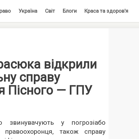
раво
Україна
Світ
Блоги
Краса та здоров'я
расюка відкрили
ьну справу
я Пісного — ГПУ
 звинувачують у погрозіабо
 правоохоронця, також справу