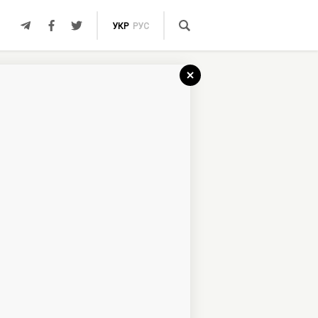
УКР
РУС