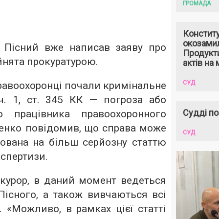
ГРОМАДА
Констит
окозами
 Пісний вже написав заяву про
Продукти
йнята прокуратурою.
актів на 
СУД
равоохоронці почали кримінальне
. 1, ст. 345 КК — погроза або
Судді по
о працівника правоохоронного
ценко повідомив, що справа може
СУД
кована на більш серйозну статтю
спертизи.
курор, в даний момент ведеться
Пісного, а також вивчаються всі
 «Можливо, в рамках цієї статті