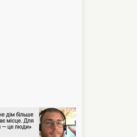
е дім більше
ає місце. Для
м — це люди»