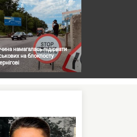
чина намагалась підірвати
ськових на блокпосту
ернігові