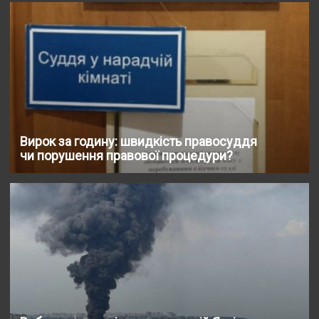
Вирок за годину: швидкість правосуддя
чи порушення правової процедури?