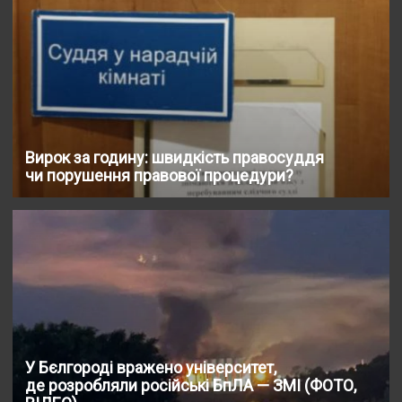
Вирок за годину: швидкість правосуддя
чи порушення правової процедури?
У Бєлгороді вражено університет,
де розробляли російські БпЛА — ЗМІ (ФОТО,