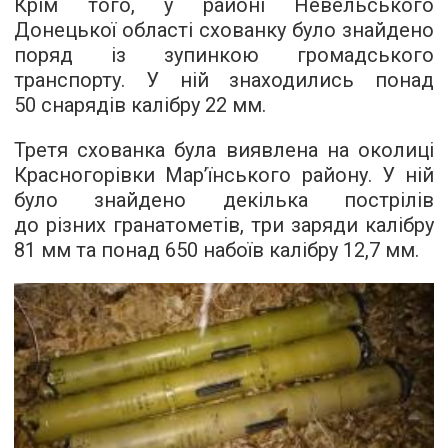
Крім того, у районі Невельського
Донецької області схованку було знайдено
поряд із зупинкою громадського
транспорту. У ній знаходились понад
50 снарядів калібру 22 мм.
Третя схованка була виявлена на околиці
Красногорівки Мар’їнського району. У ній
було знайдено декілька пострілів
до різних гранатометів, три заряди калібру
81 мм та понад 650 набоїв калібру 12,7 мм.