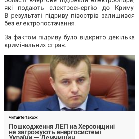
області вчергове підірвали електроопори,
які подають електроенергію до Криму.
В результаті підриву півострів залишився
без електропостачання.
За фактом підриву
було відкрито
декілька
кримінальних справ.
Читайте також
Пошкодження ЛЕП на Херсонщині
не загрожують енергосистемі
України — Демчишин