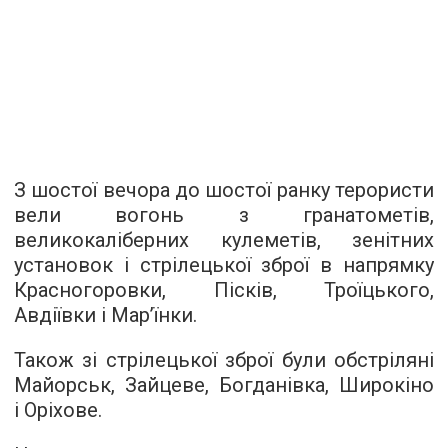
З шостої вечора до шостої ранку терористи
вели вогонь з гранатометів,
великокаліберних кулеметів, зенітних
установок і стрілецької зброї в напрямку
Красногоровки, Пісків, Троїцького,
Авдіївки і Мар’їнки.
Також зі стрілецької зброї були обстріляні
Майорськ, Зайцеве, Богданівка, Широкіно
і Оріхове.