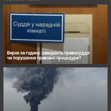
Вирок за годину: швидкість правосуддя
чи порушення правової процедури?