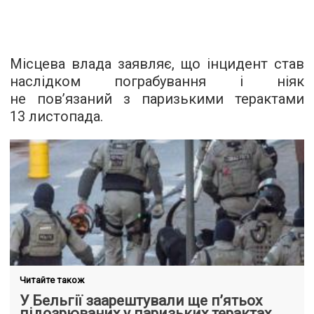
Місцева влада заявляє, що інцидент став
наслідком пограбування і ніяк
не пов’язаний з паризькими терактами
13 листопада.
Читайте також
У Бельгії заарештували ще п’ятьох
підозрюваних у паризьких терактах