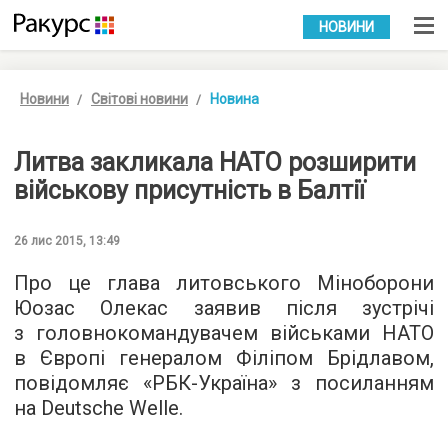
УКР
РУС
НОВИНИ
Новини
Світові новини
Новина
Литва закликала НАТО розширити
військову присутність в Балтії
26 лис 2015, 13:49
Про це глава литовського Міноборони
Юозас Олекас заявив після зустрічі
з головнокомандувачем військами НАТО
в Європі генералом Філіпом Брідлавом,
повідомляє «
РБК-Україна
» з посиланням
на Deutsche Welle.