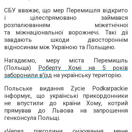
СБУ вважає, що мер Перемишля відкрито
і цілеспрямовано займався
розпалюванням міжетнічної
та міжнаціональної ворожнечі. Такі дії
завдають шкоди двостороннім
відносинам між Україною та Польщею.
Нагадаємо, меру міста Перемишль
(Польща)
Роберту Хомі на 5 років
заборонили в’їзд
на українську територію.
Польське видання Zycie Podkarpackie
інформує, що українські прикордонники
не впустили до країни Хому, котрий
прямував до Львова на запрошення
генконсула Польщі.
«Через півгодини очікування мене