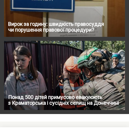
Вирок за годину: швидкість правосуддя
чи порушення правової процедури?
Понад 500 дітей примусово евакуюють
з Краматорська і сусідніх селищ на Донеччині