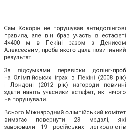
Сам Кокорін не порушував антидопінгові
правила, але він брав участь в естафеті
4×400 м в Пекіні разом з Денисом
Алексєєвим, проба якого дала позитивний
результат.
За підсумками перевірки допінг-проб
на Олімпійських іграх в Пекіні (2008 рік)
і Лондоні (2012 рік) нагороди повинні
здати навіть учасники естафет, які нічого
не порушували.
Всього Міжнародний олімпійський комітет
вимагає повернути 23 медалі, які
завоювали 19 російських легкоатлетів