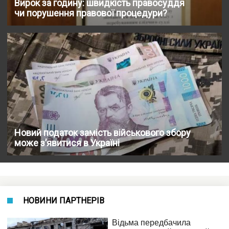
Вирок за годину: швидкість правосуддя
чи порушення правової процедури?
Новий податок замість військового збору
може з’явитися в Україні
НОВИНИ ПАРТНЕРІВ