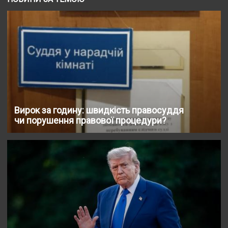
Вирок за годину: швидкість правосуддя
чи порушення правової процедури?