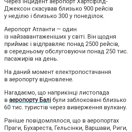
Через інцидент аеропорт Хартсфілд-
Джексон скасував близько 900 рейсів
у неділю і близько 300 у понеділок.
Аеропорт Атланти — один
із найзавантаженіших у світі. Він щодня
приймає і відправляє понад 2500 рейсів,
в середньому обслуговуючи понад 250 тис.
пасажирів на день.
На даний момент електропостачання
в аеропорту відновлене.
Нагадаємо, що наприкінці листопада
в
аеропорту Балі
були заблоковані близько
60 тис. туристів через виверження вулкану.
Раніше повідомлялося, що в аеропортах
Праги, Бухареста, Гельсінки, Варшави, Риги,