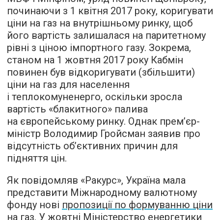
починаючи з 1 квітня 2017 року, коригувати
ціни на газ на внутрішньому ринку, щоб
його вартість залишалася на паритетному
рівні з ціною імпортного газу. Зокрема,
станом на 1 жовтня 2017 року Кабмін
повинен був відкоригувати (збільшити)
ціни на газ для населення
і теплокомуненерго, оскільки зросла
вартість «блакитного» палива
на європейському ринку. Однак прем’єр-
міністр Володимир Гройсман заявив про
відсутність об’єктивних причин для
підняття цін.
Як повідомляв «Ракурс», Україна мала
представити Міжнародному валютному
фонду нові
пропозиції по формуванню ціни
на газ
. У жовтні Міністерство енергетики