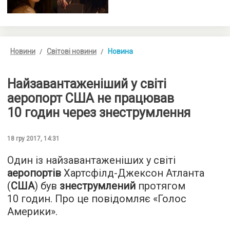
Новини
Світові новини
Новина
Найзавантаженіший у світі
аеропорт США не працював
10 годин через знеструмлення
18 гру 2017, 14:31
Один із найзавантаженіших у світі
аеропортів
Хартсфілд-Джексон Атланта
(
США
) був
знеструмлений
протягом
10 годин. Про це повідомляє «
Голос
Америки
».