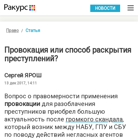
УКР
РУС
НОВОСТИ
Право
Статья
Провокация или способ раскрытия
преступлений?
Сергей
ЯРОШ
13 дек 2017, 14:11
Вопрос о правомерности применения
провокации
для разоблачения
преступников приобрел большую
актуальность после
громкого скандала
,
который возник между НАБУ, ГПУ и СБУ
по поводу действий негласных агентов