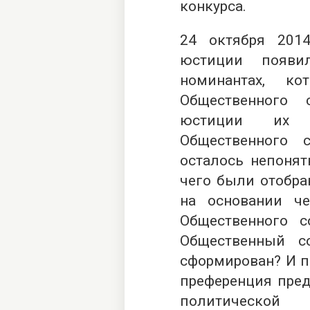
конкурса.
24 октября 201
юстиции появи
номинантах, к
Общественного 
юстиции их п
Общественного 
осталось непонят
чего были отобра
на основании ч
Общественного с
Общественный с
сформирован? И п
преференция пред
политической