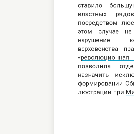
ставило больш
властных рядо
посредством люс
этом случае не
нарушение ко
верховенства пр
«
революционная
позволила отд
назначить искл
формировании Общ
люстрации при
Ми