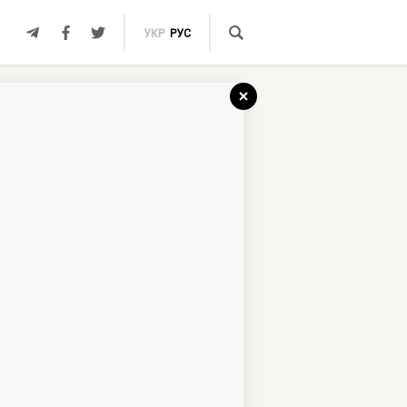
УКР
РУС