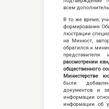
подтверждение т
всем дополнитель
В то же время, уч
формирования Общ
люстрации специ
на Минюст, авто
обратился к мини
представителя
рассмотрении кан
общественного со
Министерстве ю
были добавле
документов и з
информации отно
информации об у