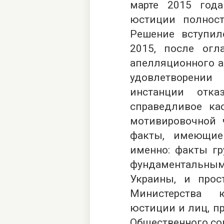
марте 2015 год
юстиции полнос
Решение вступил
2015, после огл
апелляционного а
удовлетворени
инстанции отка
справедливое кас
мотивировочной 
факты, имеющие
именно: факты гр
фундаментальны
Украины, и про
Министерства 
юстиции и лиц, п
Общественного со