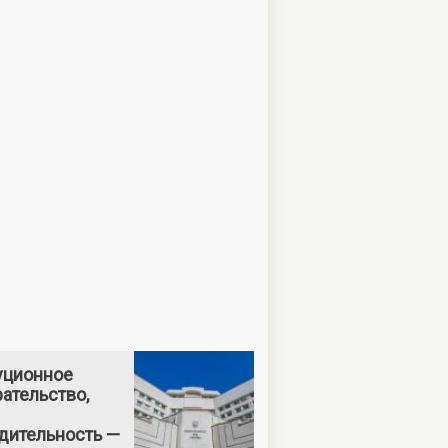
уционное
ательство,
дительность —