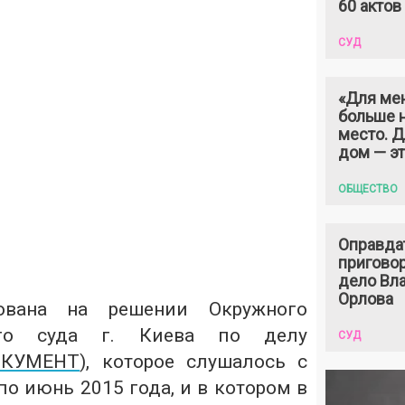
60 актов
СУД
«Для ме
больше н
место. 
дом — э
ОБЩЕСТВО
Оправда
пригово
дело Вл
Орлова
ована на решении Окружного
ного суда г. Киева по делу
СУД
КУМЕНТ
), которое слушалось с
по июнь 2015 года, и в котором в