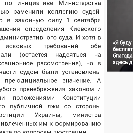
а по инициативе Министерства
тью заменили коллегию судей.
о в законную силу 1 сентября
ашения определения Киевского
дминистративного суда. И хотя в
«Я буду
и исковых требований обе
бесплат
зали (остается надеяться на
благодар
здесь д
сационное рассмотрение), но в
части судом были установлены
 преюдициальное значение. А
убого пренебрежения законом и
ми положениями Конституции
сто публичной лжи со стороны
юстиции Украины, министра
ривлеченных им к формированию
вета по вопросам люстрации.