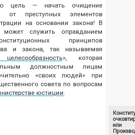
ую цель — начать очищение
в от преступных элементов
трации на основании закона! В
 может служить оправданием
нституционных принципов
ава и закона, так называемая
 целесообразность
», которая
ельным должностным лицам
ючительно «своих людей» при
ественного совета по вопросам
нистерстве юстиции
.
Констит
очковтир
или
Произво