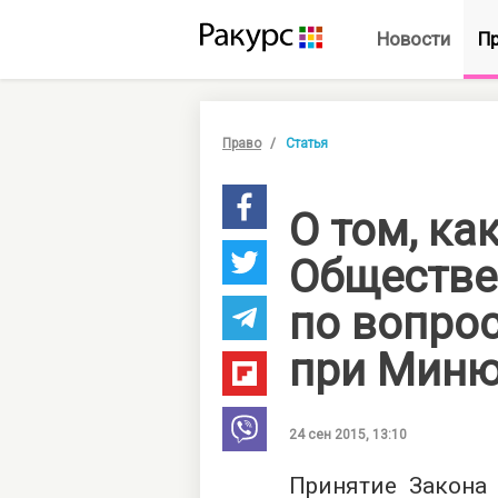
Новости
П
Право
Статья
О том, ка
Обществе
по вопро
при Миню
24 сен 2015, 13:10
Принятие Закона