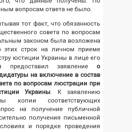
ого, что данные получены. По
ным вопросам ответа не было.
итывая тот факт, что обязанность
ественного совета по вопросам
альным законом была возложена
р этих строк на личном приеме
стру юстиции Украины в лице его
 и предоставил заявление
о
дидатуры на включение в состав
вета по вопросам люстрации при
стиции Украины
. К заявлению
ны копии соответствующих
апрос на получение публичной
сительно получения письменной
словиях и порядке проведения