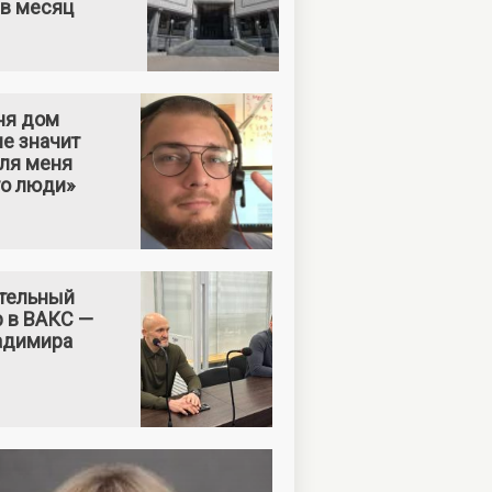
 в месяц
ня дом
е значит
Для меня
то люди»
тельный
р в ВАКС —
адимира