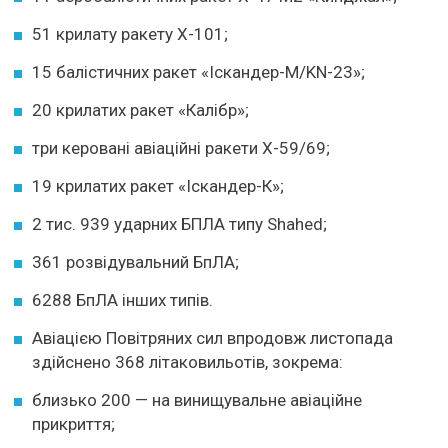
51 крилату ракету Х-101;
15 балістичних ракет «Іскандер-М/KN-23»;
20 крилатих ракет «Калібр»;
три керовані авіаційні ракети Х-59/69;
19 крилатих ракет «Іскандер-К»;
2 тис. 939 ударних БПЛА типу Shahed;
361 розвідувальний БпЛА;
6288 БпЛА інших типів.
Авіацією Повітряних сил впродовж листопада
здійснено 368 літаковильотів, зокрема:
близько 200 — на винищувальне авіаційне
прикриття;