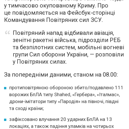
у тимчасово окупованому Криму. Про
це повідомляється на Фейсбук-сторінці
Командування Повітряних сил ЗСУ.
Повітряний напад відбивали авіація,
зенітні ракетні війська, підрозділи РЕБ
та безпілотних систем, мобільні вогневі
групи Сил оборони України, — розповіли
у Повітряних силах.
За попередніми даними, станом на 08.00:
протиповітряною обороною збито/подавлено 111
ворожих БпЛА типу Shahed, «Гербера», «Італмас»,
дрони-імітатори типу «Пародія» на півночі, півдні
та сході країни;
зафіксовано влучання 20 ударних БпЛА на 13
локаціях, а також падіння уламків на чотирьох