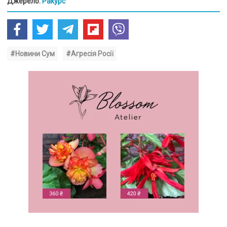
Джерело:
Ракурс
#Новини Сум
#Агресія Росії