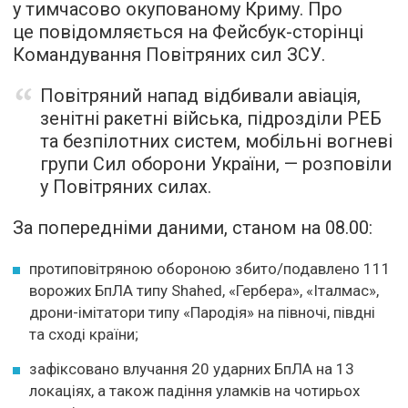
у тимчасово окупованому Криму. Про
це повідомляється на Фейсбук-сторінці
Командування Повітряних сил ЗСУ.
Повітряний напад відбивали авіація,
зенітні ракетні війська, підрозділи РЕБ
та безпілотних систем, мобільні вогневі
групи Сил оборони України, — розповіли
у Повітряних силах.
За попередніми даними, станом на 08.00:
протиповітряною обороною збито/подавлено 111
ворожих БпЛА типу Shahed, «Гербера», «Італмас»,
дрони-імітатори типу «Пародія» на півночі, півдні
та сході країни;
зафіксовано влучання 20 ударних БпЛА на 13
локаціях, а також падіння уламків на чотирьох