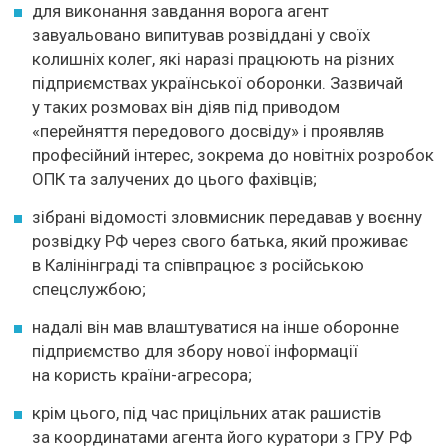
для виконання завдання ворога агент
завуальовано випитував розвіддані у своїх
колишніх колег, які наразі працюють на різних
підприємствах української оборонки. Зазвичай
у таких розмовах він діяв під приводом
«перейняття передового досвіду» і проявляв
професійний інтерес, зокрема до новітніх розробок
ОПК та залучених до цього фахівців;
зібрані відомості зловмисник передавав у воєнну
розвідку РФ через свого батька, який проживає
в Калінінграді та співпрацює з російською
спецслужбою;
надалі він мав влаштуватися на інше оборонне
підприємство для збору нової інформації
на користь країни-агресора;
крім цього, під час прицільних атак рашистів
за координатами агента його куратори з ГРУ РФ