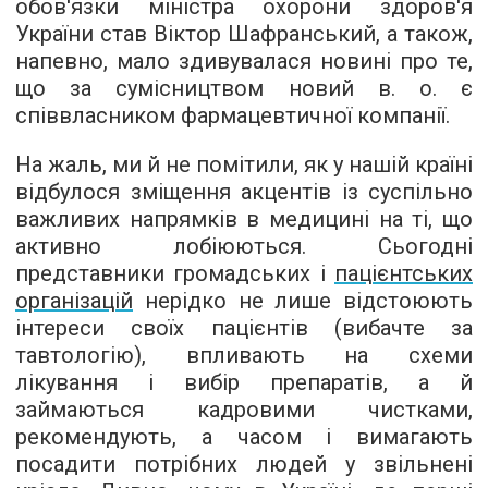
обов'язки міністра охорони здоров'я
України став Віктор Шафранський, а також,
напевно, мало здивувалася новині про те,
що за сумісництвом новий в. о. є
співвласником фармацевтичної компанії.
На жаль, ми й не помітили, як у нашій країні
відбулося зміщення акцентів із суспільно
важливих напрямків в медицині на ті, що
активно лобіюються. Сьогодні
представники громадських і
пацієнтських
організацій
нерідко не лише відстоюють
інтереси своїх пацієнтів (вибачте за
тавтологію), впливають на схеми
лікування і вибір препаратів, а й
займаються кадровими чистками,
рекомендують, а часом і вимагають
посадити потрібних людей у звільнені