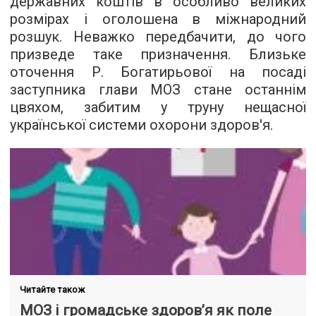
державних коштів в особливо великих
розмірах і оголошена в міжнародний
розшук. Неважко передбачити, до чого
призведе таке призначення. Близьке
оточення Р. Богатирьової на посаді
заступника глави МОЗ стане останнім
цвяхом, забитим у труну нещасної
української системи охорони здоров'я.
Читайте також
МОЗ і громадське здоров’я як поле