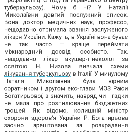
профілактиці СНІДу та Українського центру
туберкульозу). Чому б ні? У Наталії
Миколаївни довгий послужний список.
Вона доктор медичних наук, професор,
нещодавно отримала звання заслуженого
лікаря України. Кажуть, в Україні вона буває
не так часто — краще переймати
міжнародний досвід особисто. Так,
нещодавно лікар акушер-гінеколог за
освітою Н. Низова вивчала схеми
лікування туберкульозу
в Італії. У минулому
Наталя Миколаївна була вірним
соратником і другом екс-глави МОЗ Раїси
Богатирьової, а значить, навряд чи і гадки
не мала про розпилювання бюджетних
грошей. Як відомо, колишній міністр
охорони здоров'я України Р. Богатирьова
заочно арештована за розкрадання