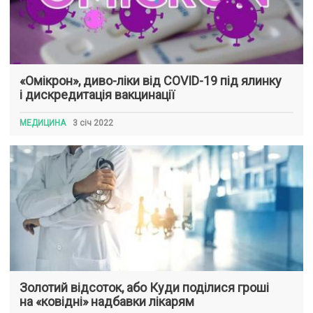
«Омікрон», диво-ліки від COVID-19 під ялинку
і дискредитація вакцинації
МЕДИЦИНА
3 січ 2022
Золотий відсоток, або Куди поділися гроші
на «ковідні» надбавки лікарям