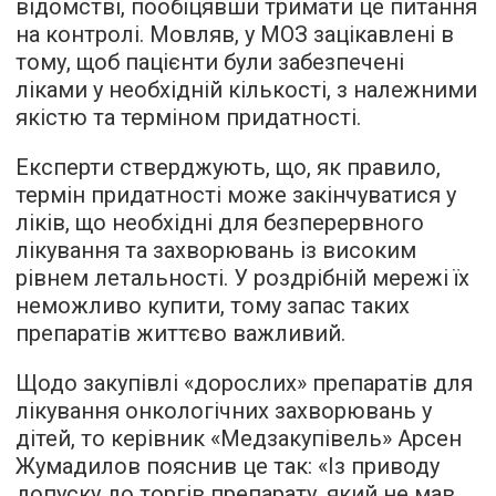
відомстві, пообіцявши тримати це питання
на контролі. Мовляв, у МОЗ зацікавлені в
тому, щоб пацієнти були забезпечені
ліками у необхідній кількості, з належними
якістю та терміном придатності.
Експерти стверджують, що, як правило,
термін придатності може закінчуватися у
ліків, що необхідні для безперервного
лікування та захворювань із високим
рівнем летальності. У роздрібній мережі їх
неможливо купити, тому запас таких
препаратів життєво важливий.
Щодо закупівлі «дорослих» препаратів для
лікування онкологічних захворювань у
дітей, то керівник «Медзакупівель» Арсен
Жумадилов пояснив це так: «Із приводу
допуску до торгів препарату, який не мав