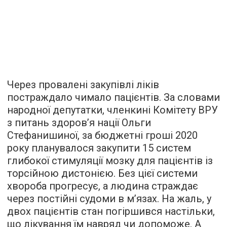
Через провалені закупівлі ліків
постраждало чимало пацієнтів. За словами
народної депутатки, членкині Комітету ВРУ
з питань здоров’я нації Ольги
Стефанишиної, за бюджетні гроші 2020
року планувалося закупити 15 систем
глибокої стимуляції мозку для пацієнтів із
торсійною дистонією. Без цієї системи
хвороба прогресує, а людина страждає
через постійні судоми в м’язах. На жаль, у
двох пацієнтів стан погіршився настільки,
що лікування їм навряд чи допоможе. А