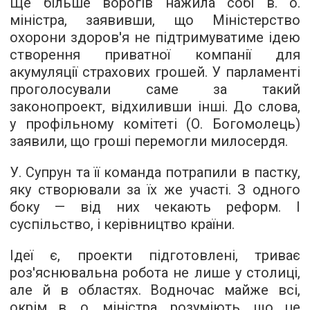
Ще більше ворогів нажила собі в. о.
міністра, заявивши, що Міністерство
охорони здоров'я не підтримуватиме ідею
створення приватної компанії для
акумуляції страхових грошей. У парламенті
проголосували саме за такий
законопроект, відхиливши інші. До слова,
у профільному комітеті (О. Богомолець)
заявили, що гроші перемогли милосердя.
У. Супрун та її команда потрапили в пастку,
яку створювали за їх же участі. З одного
боку — від них чекають реформ. І
суспільство, і керівництво країни.
Ідеї ​​є, проекти підготовлені, триває
роз'яснювальна робота не лише у столиці,
але й в областях. Водночас майже всі,
окрім в. о. міністра, розуміють, що це