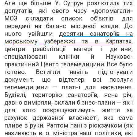
Але ще більше У. Супрун розлютила тих
депутатів, які свого часу «допомагали»
МОЗ складати список об'єктів для
передачі на баланс місцевої влади. До
нього увійшли
десятки санаторіїв на
морському узбережжі та в Карпатах
,
центри реабілітації матері і дитини,
спеціалізовані клініки й Науково-
практичний Центр телемедицини. Все було
готово. Встигли навіть підготувати
документ, що відтепер всі послуги
телемедицини — платні для населення.
Будівлі, територію санаторіїв, ясна річ,
давно виміряли, склали бізнес-плани — як і
для кого покращуватимуть життя за
рахунок державної власності, яка сама
пливе в руки. Раптом пані з рюкзачком (як
називають в. о. міністра наші політики, які