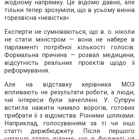
жодному напрямку. Це відомо давно, але
тільки тепер зрозуміли, що в усьому винна
горезвісна «невістка».
Експерти не сумніваються, що в. о. ніколи
не стати міністром — вона не набере в
парламенті потрібної кількості голосів.
Формальна причина — розвал медицини,
відсутність реальних проектів щодо її
реформування.
Але на відставку керівника МОЗ
впливають не результати роботи, а люди,
чиї інтереси були зачеплені. У. Супрун
встигла нажити чимало ворогів, готових
прибрати її з відомства. Різними шляхами.
Наприклад, голосуванням за ті чи інші
статті держбюджету. Після першого
читання стало відомо, що в бюджеті не