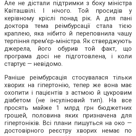
Але не дістали підтримки з боку міністра
Квіташвілі. І нічого. Той просидів у
керівному кріслі понад рік. А для пані
доктора тема реімбурсації стала тією
краплею, яка нібито й переповнила чашу
терпіння прем'єр-міністра. Як стверджують
джерела, його обурив той факт, що
програма досі не підготовлена, і коли
стартує — невідомо.
Раніше реімбурсація стосувалася тільки
хворих на гіпертонію, тепер же вона має
охопити і пацієнтів з астмою й цукровим
діабетом (не інсуліновий тип). На все
просять майже 1 млрд грн бюджетних
грошей, половина яких призначена для
гіпертоніків. Всі плани пишуться на око —
достовірного реєстру хворих немає по