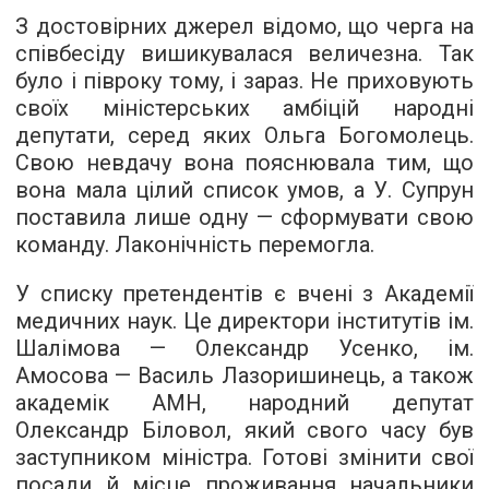
З достовірних джерел відомо, що черга на
співбесіду вишикувалася величезна. Так
було і півроку тому, і зараз. Не приховують
своїх міністерських амбіцій народні
депутати, серед яких Ольга Богомолець.
Свою невдачу вона пояснювала тим, що
вона мала цілий список умов, а У. Супрун
поставила лише одну — сформувати свою
команду. Лаконічність перемогла.
У списку претендентів є вчені з Академії
медичних наук. Це директори інститутів ім.
Шалімова — Олександр Усенко, ім.
Амосова — Василь Лазоришинець, а також
академік АМН, народний депутат
Олександр Біловол, який свого часу був
заступником міністра. Готові змінити свої
посади й місце проживання начальники