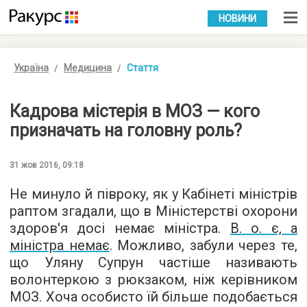
УКР
РУС
НОВИНИ
Україна
Медицина
Стаття
Кадрова містерія в МОЗ — кого
призначать на головну роль?
31 жов 2016, 09:18
Не минуло й півроку, як у Кабінеті міністрів
раптом згадали, що в Міністерстві охорони
здоров'я досі немає міністра.
В. о. є, а
міністра немає
. Можливо, забули через те,
що Уляну Супрун частіше називають
волонтеркою з рюкзаком, ніж керівником
МОЗ. Хоча особисто їй більше подобається