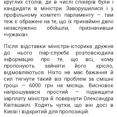
круглих столів, де в числі спікерів були і
кандидати в міністри. Заворушилися і у
профільному комітеті парламенту — там
теж є ображені на те, що їх принаймні двічі
незаслужено обійшли, призначивши
«чужаків».
Після відставки міністра-історика дружня
до нього піар-служба розповсюдила
інформацію про те, що всі, кому
пропонують зайняти його крісло,
відмовляються. Ніхто не має бажання й
сил тягнути такий віз проблем за смішні
гроші — 6000 грн на місяць. Висновок
напрошувався простий — підвищити
зарплату міністра й повернути Олександра
Квіташвілі. Ходять чутки, що він досі в
Києві і відкритий для пропозицій.