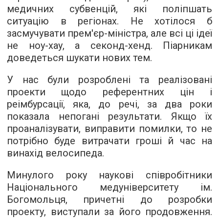
медичних субвенцій, які поліпшать
ситуацію в регіонах. Не хотілося б
засмучувати прем'єр-міністра, але всі ці ідеї
не ноу-хау, а секонд-хенд. Піарникам
доведеться шукати нових тем.
У нас були розроблені та реалізовані
проекти щодо референтних цін і
реімбурсації, яка, до речі, за два роки
показала непогані результати. Якщо їх
проаналізувати, виправити помилки, то не
потрібно буде витрачати гроші й час на
винахід велосипеда.
Минулого року наукові співробітники
Національного медуніверситету ім.
Богомольця, причетні до розробки
проекту, виступали за його продовження.