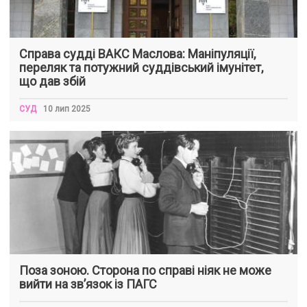
Справа судді ВАКС Маслова: Маніпуляції,
переляк та потужний суддівський імунітет,
що дав збій
СУД
10 лип 2025
Поза зоною. Сторона по справі ніяк не може
вийти на зв’язок із ПАГС