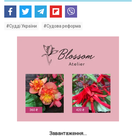
#Судді України
#Судова реформа
Завантаження...