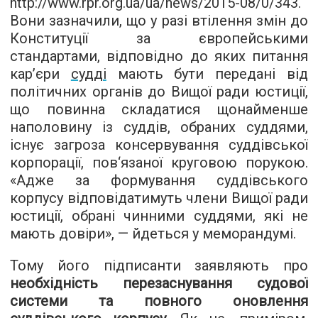
http://www.rpr.org.ua/ua/news/2015-08/0/343
.
Вони зазначили, що у разі втілення змін до
Конституції за європейськими
стандартами, відповідно до яких питання
кар’єри
судді
мають бути передані від
політичних органів до Вищої ради юстиції,
що повинна складатися щонайменше
наполовину із суддів, обраних суддями,
існує загроза консервування суддівської
корпорації, пов‘язаної круговою порукою.
«Адже за формування суддівського
корпусу відповідатимуть члени Вищої ради
юстиції, обрані чинними суддями, які не
мають довіри», — йдеться у меморандумі.
Тому його підписанти заявляють про
необхідність перезаснування судової
системи та повного оновлення