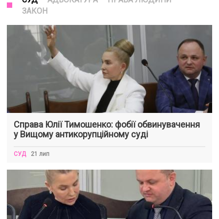
ЗАКОН
Справа Юлії Тимошенко: фобії обвинувачення
у Вищому антикорупційному суді
СУД
21 лип