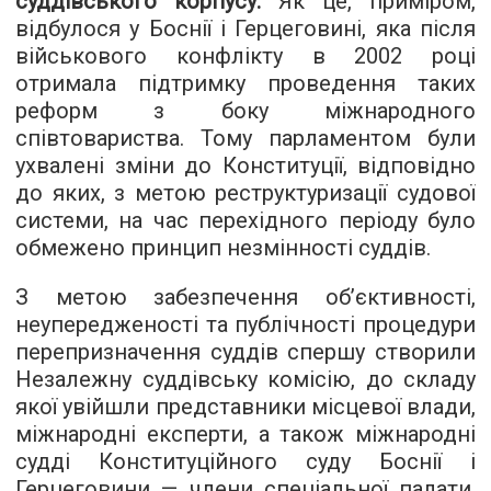
суддівського корпусу.
Як це, приміром,
відбулося у Боснії і Герцеговині, яка після
військового конфлікту в 2002 році
отримала підтримку проведення таких
реформ з боку міжнародного
співтовариства. Тому парламентом були
ухвалені зміни до Конституції, відповідно
до яких, з метою реструктуризації судової
системи, на час перехідного періоду було
обмежено принцип незмінності суддів.
З метою забезпечення об’єктивності,
неупередженості та публічності процедури
перепризначення суддів спершу створили
Незалежну суддівську комісію, до складу
якої увійшли представники місцевої влади,
міжнародні експерти, а також міжнародні
судді Конституційного суду Боснії і
Герцеговини — члени спеціальної палати,