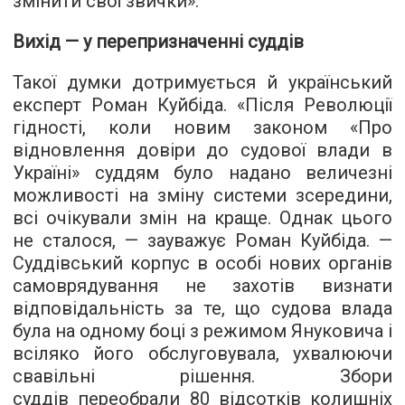
змінити свої звички».
Вихід — у перепризначенні суддів
Такої думки дотримується й український
експерт Роман Куйбіда. «Після Революції
гідності, коли новим законом «
Про
відновлення довіри до судової влади в
Україні
» суддям було надано величезні
можливості на зміну системи зсередини,
всі очікували змін на краще. Однак цього
не сталося, — зауважує Роман Куйбіда. —
Суддівський корпус в особі нових органів
самоврядування не захотів визнати
відповідальність за те, що судова влада
була на одному боці з режимом Януковича і
всіляко його обслуговувала, ухвалюючи
свавільні рішення. Збори
суддів
переобрали 80 відсотків
колишніх