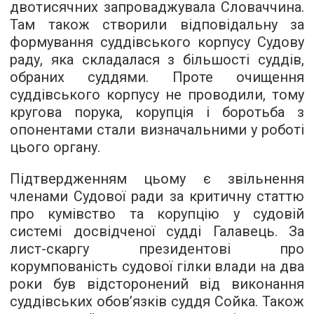
двотисячних запроваджувала Словаччина.
Там також створили відповідальну за
формування суддівського корпусу Судову
раду, яка складалася з більшості суддів,
обраних суддями. Проте очищення
суддівського корпусу не проводили, тому
кругова порука, корупція і боротьба з
опонентами стали визначальними у роботі
цього органу.
Підтвердженням цьому є звільнення
членами Судової ради за критичну статтю
про кумівство та корупцію у судовій
системі досвідченої судді Галавець. За
лист-скаргу президентові про
корумпованість судової гілки влади на два
роки був відсторонений від виконання
суддівських обов’язків суддя Сойка. Також