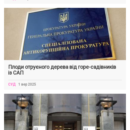
Плоди отруєного дерева від горе-садівників
із САП
СУД
1 вер 2025