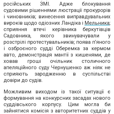
російських ЗМІ. Адже блокування
судовими рішеннями люстрації прокурорів
і чиновників; винесення виправдувальних
вироків щодо одіозних Ландіка і
Мельника
;
сприяння втечі керівника беркутівців
Садовника, якого звинувачували у
розстрілі протестувальників; поява п’яного
і озброєного судді Оберемка за кермом
авто, демонстрація
мантії з кишенями
, де
ховав гроші очільник столичного
апеляційного суду Чернушенко аж ніяк не
сприяють зародженню в суспільстві
довіри до судів.
Можливим виходом із такої ситуації є
формування на конкурсних засадах нового
суддівського корпусу. Цим могла би
зайнятися комісія з авторитетних суддів у