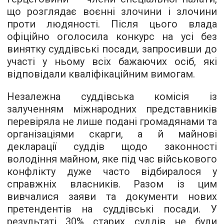
що розглядає воєнні злочини і злочини
проти людяності. Після цього влада
офіційно оголосила конкурс на усі без
винятку суддівські посади, запросивши до
участі у ньому всіх бажаючих осіб, які
відповідали кваліфікаційним вимогам.
Незалежна суддівська комісія із
залученням міжнародних представників
перевіряла не лише подані громадянами та
організаціями скарги, а й майнові
декларації суддів щодо законності
володіння майном, яке під час військового
конфлікту дуже часто відбиралося у
справжніх власників. Разом із цим
вивчалися заяви та документи нових
претендентів на суддівські посади. У
результаті 30% старих суддів не були