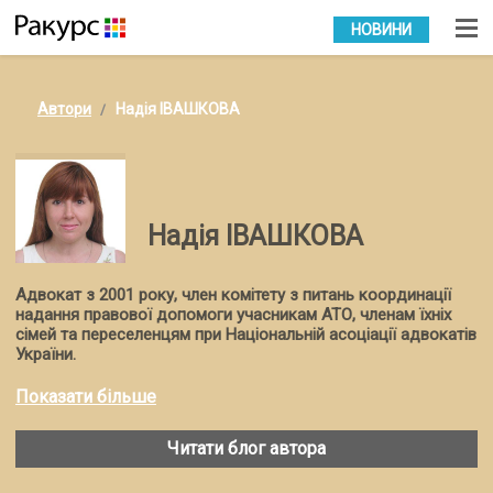
УКР
РУС
НОВИНИ
Автори
Надія ІВАШКОВА
Надія ІВАШКОВА
Адвокат з 2001 року, член комітету з питань координації
надання правової допомоги учасникам АТО, членам їхніх
сімей та переселенцям при Національній асоціації адвокатів
України.
У 2004–2014 роках — співзасновник і керівник юридичної
Показати більше
компанії «Приватна справа» (м. Одеса).
Читати блог автора
З 20 жовтня 2017 року — керуючий партнер адвокатського
об’єднання «Івашкова, Купченко та партнери».