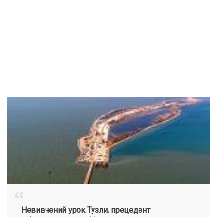
“
Невивчений урок Тузли, прецедент