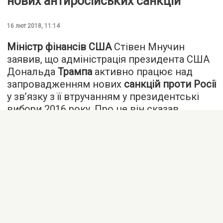
нових антиросійських санкцій
16 лют 2018, 11:14
Міністр фінансів США
Стівен Мнучин
заявив, що адміністрація президента США
Дональда
Трампа
активно працює над
запровадженням нових
санкцій проти Росії
у зв’язку з її втручанням у президентські
вибори 2016 року. Про це він сказав
на слуханнях у комітеті Сенату з фінансів,
присвячених президентському проекту
бюджету на 2019 рік, передає «
Голос
Америки
».