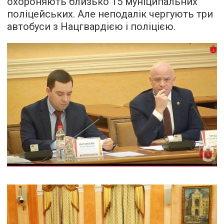
охороняють близько 15 муніципальних
поліцейських. Але неподалік чергують три
автобуси з Нацгвардією і поліцією.