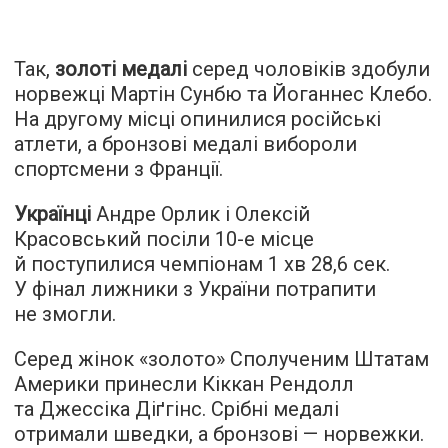
Так,
золоті медалі
серед чоловіків здобули
норвежці Мартін Сунбю та Йоганнес Клебо.
На другому місці опинилися російські
атлети, а бронзові медалі вибороли
спортсмени з Франції.
Українці
Андре Орлик і Олексій
Красовський посіли 10-е місце
й поступилися чемпіонам 1 хв 28,6 сек.
У фінал лижники з України потрапити
не змогли.
Серед жінок «золото» Сполученим Штатам
Америки принесли Кіккан Рендолл
та Джессіка Діґгінс. Срібні медалі
отримали шведки, а бронзові — норвежки.