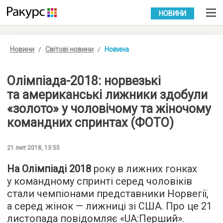
УКР
РУС
НОВИНИ
Новини
Світові новини
Новина
Олімпіада-2018: норвезькі
та американські лижники здобули
«золото» у чоловічому та жіночому
командних спринтах (ФОТО)
21 лют 2018, 13:55
На Олімпіаді 2018
року в лижних гонках
у командному спринті серед чоловіків
стали чемпіонами представники Норвегії,
а серед жінок — лижниці зі США. Про це 21
листопада повідомляє «
UA:Перший
».