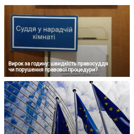
Вирок за годину: швидкість правосуддя
чи порушення правової процедури?