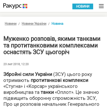
УКР
РУС
НОВИНИ
Новини
Новини України
Новина
Муженко розповів, якими танками
та протитанковими комплексами
оснастять ЗСУ цьогоріч
23 лют 2018, 12:20
Збройні сили України
(ЗСУ) цього року
отримають
протитанкові комплекси
«Стугна» і «Корсар» українського
виробництва та
танки
«Оплот». Це значно
підвищить оборонну спроможність ЗСУ,
Про це розповів начальник Генерального