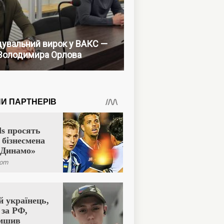
увальний вирок у ВАКС —
Володимира Орлова