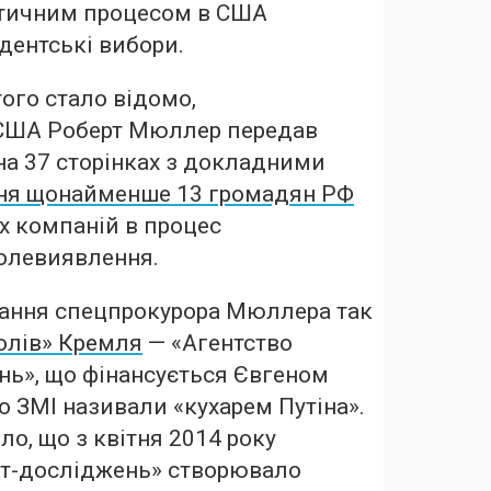
ітичним процесом в США
идентські вибори.
ого стало відомо,
США Роберт Мюллер передав
на 37 сторінках з докладними
ня щонайменше 13 громадян РФ
их компаній в процес
олевиявлення.
вання спецпрокурора Мюллера так
олів» Кремля
— «Агентство
нь», що фінансується Євгеном
 ЗМІ називали «кухарем Путіна».
ло, що з квітня 2014 року
ет-досліджень» створювало