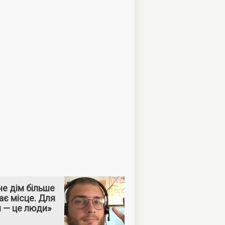
е дім більше
ає місце. Для
м — це люди»