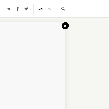
УКР
РУС