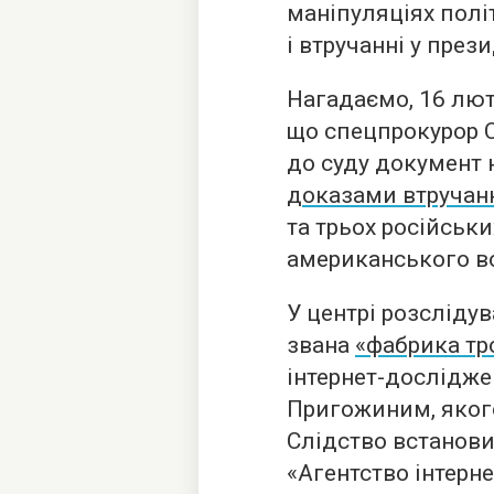
маніпуляціях пол
і втручанні у през
Нагадаємо, 16 лют
що спецпрокурор 
до суду документ 
доказами втручан
та трьох російськ
американського в
У центрі розсліду
звана
«фабрика тр
інтернет-дослідже
Пригожиним, якого
Слідство встанови
«Агентство інтерн