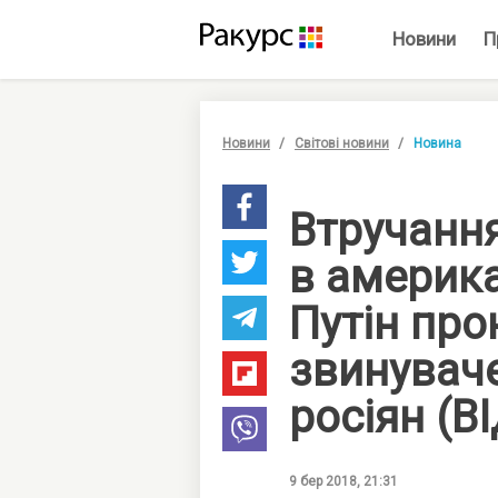
Новини
П
Новини
Світові новини
Новина
Втручанн
в америка
Путін пр
звинувач
росіян (В
9 бер 2018, 21:31