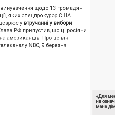
звинувачення щодо 13 громадян
ції, яких спецпрокурор США
дозрює у
втручанні у вибори
 Глава РФ припустив, що ці росіяни
а американців. Про це він
телеканалу NBC, 9 березня
«Для мен
не означ
мене ді