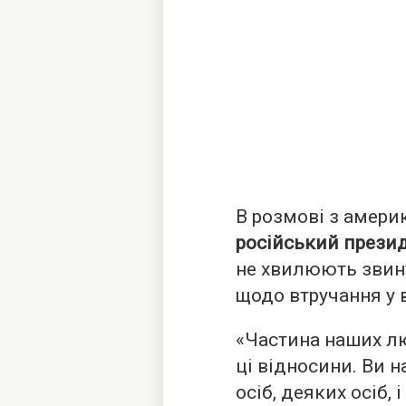
В розмові з амер
російський прези
не хвилюють звин
щодо втручання у
«Частина наших л
ці відносини. Ви 
осіб, деяких осіб, 