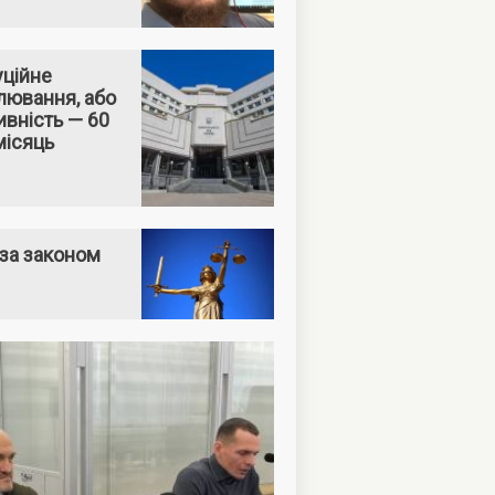
уційне
лювання, або
вність — 60
місяць
за законом