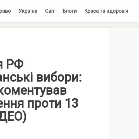
раво
Україна
Світ
Блоги
Краса та здоров'я
я РФ
нські вибори:
окоментував
ення проти 13
ІДЕО)