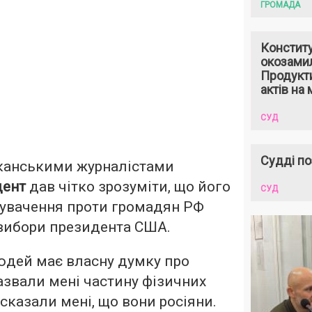
ГРОМАДА
Констит
окозами
Продукти
актів на 
СУД
Судді по
иканськими журналістами
дент
дав чітко зрозуміти, що його
СУД
увачення проти громадян РФ
 вибори президента США.
юдей має власну думку про
назвали мені частину фізичних
і сказали мені, що вони росіяни.