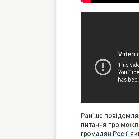
Раніше повідомля
питання про
можли
громадян Росії
, я