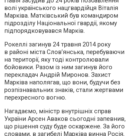
Павія засудив до 24 років позбавлення
волі українського нацгвардійця Віталія
Марківа. Матківський був командиром
підрозділу Національної гвардії, якому
підпорядковувався Марків.
Рокеллі загинув 24 травня 2014 року
в районі міста Слов’янська, перебуваючи
на території, яку тоді контролювали
бойовики. Разом із ним загинув його
перекладач Андрій Миронов. Захист
Марківа наполягав, що вони, будучи без
розпізнавальних знаків, стали жертвами
перехресного вогню.
Нагадаємо, міністр внутрішніх справ
України Арсен Аваков сьогодні
запевнив
,
що рішення суду буде оскаржене. За його
словами, в загибелі Марківа винна Росія,