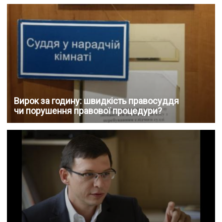
Вирок за годину: швидкість правосуддя
чи порушення правової процедури?