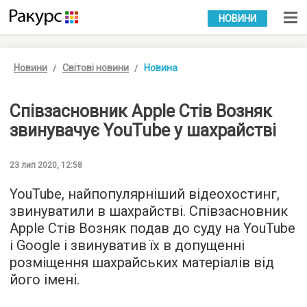
УКР
РУС
НОВИНИ
Новини
Світові новини
Новина
Співзасновник Apple Стів Возняк
звинувачує YouTube у шахрайстві
23 лип 2020, 12:58
YouTube, найпопулярніший відеохостинг,
звинуватили в шахрайстві. Співзасновник
Apple Стів Возняк подав до суду на YouTube
і Google і звинуватив їх в допущенні
розміщення шахрайських матеріалів від
його імені.