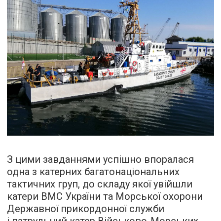
З цими завданнями успішно впоралася
одна з катерних багатонаціональних
тактичних груп, до складу якої увійшли
катери ВМС України та Морської охорони
Державної прикордонної служби
і патрульний катер Військово-Морських