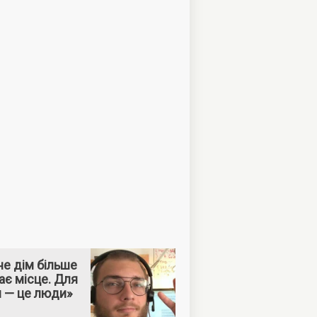
е дім більше
ає місце. Для
м — це люди»