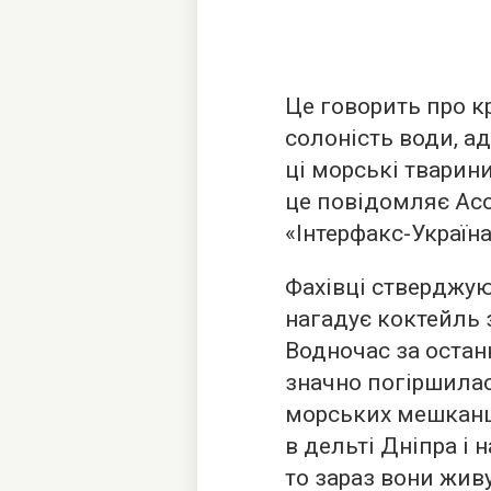
Це говорить про к
солоність води, а
ці морські тварин
це повідомляє Асо
«Інтерфакс-Україна
Фахівці стверджую
нагадує коктейль з
Водночас за останн
значно погіршилас
морських мешканці
в дельті Дніпра і
то зараз вони живу