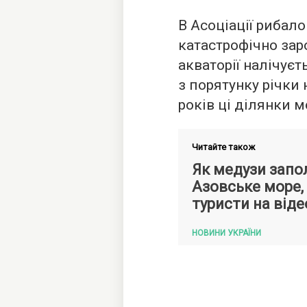
В Асоціації рибал
катастрофічно заро
акваторії налічуєт
з порятунку річки 
років ці ділянки 
Читайте також
Як медузи запо
Азовське море,
туристи на віде
НОВИНИ УКРАЇНИ