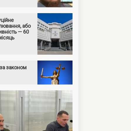
уційне
лювання, або
вність — 60
місяць
за законом