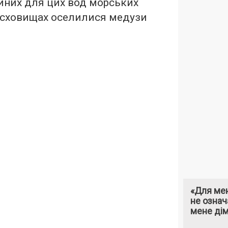
йних для цих вод морських
осховищах оселилися медузи
«Для мен
не означ
мене ді