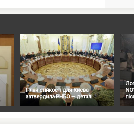
Лог
План стійкості для Києва
NO
затвердила РНБО — деталі
піс