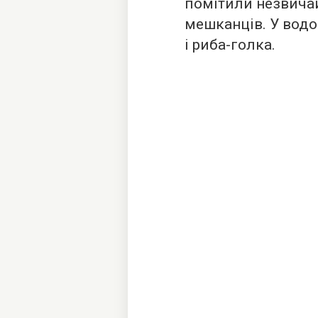
помітили незвича
мешканців. У вод
і риба-голка.