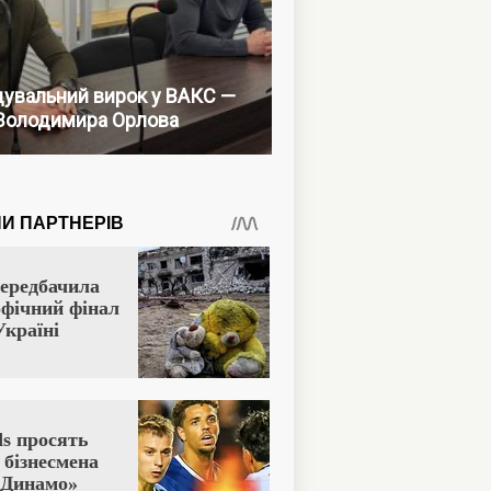
увальний вирок у ВАКС —
Володимира Орлова