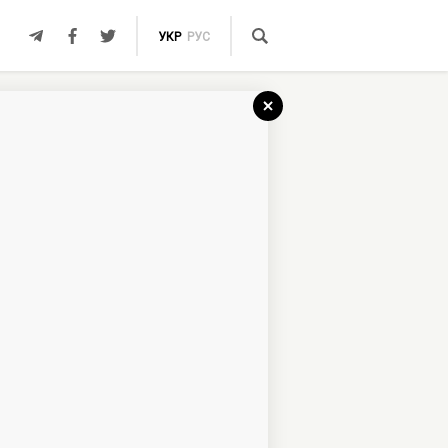
УКР
РУС