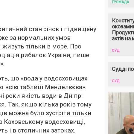
ГРОМАДА
Констит
окозами
ритичний стан річок і підвищену
Продукти
дже за нормальних умов
актів на 
и живуть тільки в море. Про
СУД
ціація рибалок України,
пише
».
Судді по
ть, що «вода у водосховищах
СУД
і всієї таблиці Менделєєва».
і роки якість води в Дніпрі
я. Так, якщо кілька років тому
в можна було зустріти тільки
 на Каховському водосховищі,
ть і в столичних затоках.