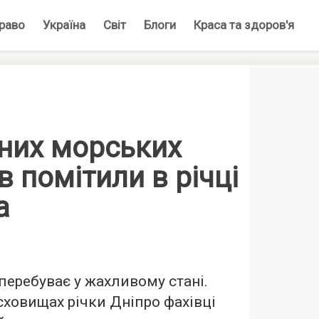
раво
Україна
Світ
Блоги
Краса та здоров'я
них морських
 помітили в річці
а
 перебуває у жахливому стані.
сховищах річки Дніпро фахівці