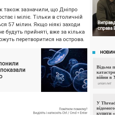
ок також зазначили, що Дніпро
стає і міліє. Тільки в столичній
Виправд
ься 57 мілин. Якщо ніякі заходи
справа 
не будуть прийняті, вже за кілька
можуть перетворитися на острова.
лонили
 показали
о
Помітили помилку?
Виділіть і натисніть Ctrl / Cmd + Enter