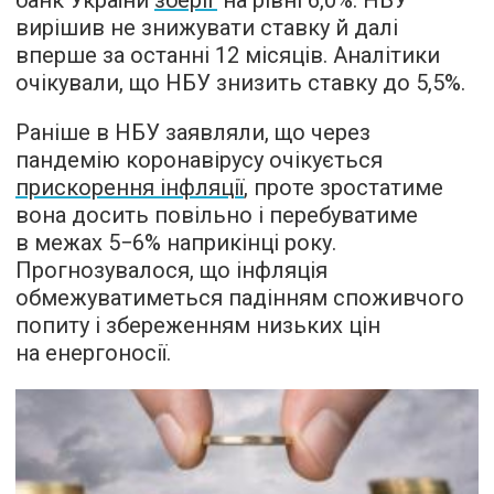
банк України
зберіг
на рівні 6,0%. НБУ
вирішив не знижувати ставку й далі
вперше за останні 12 місяців. Аналітики
очікували, що НБУ знизить ставку до 5,5%.
Раніше в НБУ заявляли, що через
пандемію коронавірусу очікується
прискорення інфляції
, проте зростатиме
вона досить повільно і перебуватиме
в межах 5−6% наприкінці року.
Прогнозувалося, що інфляція
обмежуватиметься падінням споживчого
попиту і збереженням низьких цін
на енергоносії.