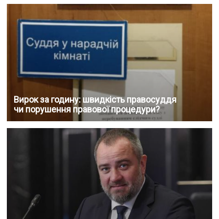
Вирок за годину: швидкість правосуддя
чи порушення правової процедури?