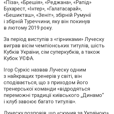
«Піза», «Брешія», «Реджана», «Рапід»
Бухарест, «Інтер», «Галатасарай»,
«Бешикташ», «Зеніт», збірній Румунії
і збірній Туреччини, яку він покинув
в лютому 2019 року.
За період виступів з «гірниками» Луческу
виграв вісім чемпіонських титулів, шість
Кубків України, сім суперкубків, а також
Кубок УЄФА.
Ігор Суркіс назвав Луческу одним
з найкращих тренерів у світі, він
сподівається, що з приходом його
тренерської команди «відродяться
переможні традиції київського „Динамо“
і клуб завоює багато титулів».
Луческу розповів, що «скучив за Україною»