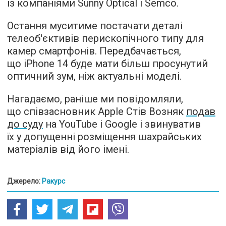
із компаніями Sunny Optical і Semco.
Остання муситиме постачати деталі
телеоб'єктивів перископічного типу для
камер смартфонів. Передбачається,
що iPhone 14 буде мати більш просунутий
оптичний зум, ніж актуальні моделі.
Нагадаємо, раніше ми повідомляли,
що співзасновник Apple Стів Возняк
подав
до суду
на YouTube і Google і звинуватив
їх у допущенні розміщення шахрайських
матеріалів від його імені.
Джерело:
Ракурс