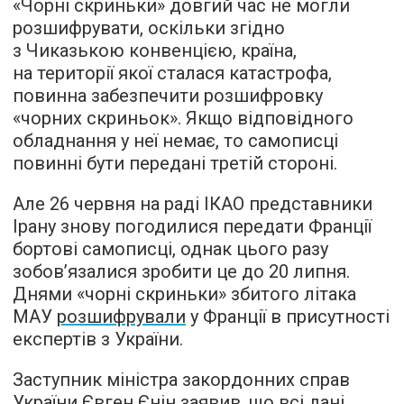
«Чорні скриньки» довгий час не могли
розшифрувати, оскільки згідно
з Чиказькою конвенцією, країна,
на території якої сталася катастрофа,
повинна забезпечити розшифровку
«чорних скриньок». Якщо відповідного
обладнання у неї немає, то самописці
повинні бути передані третій стороні.
Але 26 червня на раді ІКАО представники
Ірану знову погодилися передати Франції
бортові самописці, однак цього разу
зобов’язалися зробити це до 20 липня.
Днями «чорні скриньки» збитого літака
МАУ
розшифрували
у Франції в присутності
експертів з України.
Заступник міністра закордонних справ
України Євген Єнін заявив, що всі дані