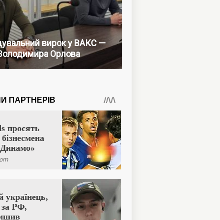
увальний вирок у ВАКС —
Володимира Орлова