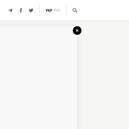
УКР
РУС