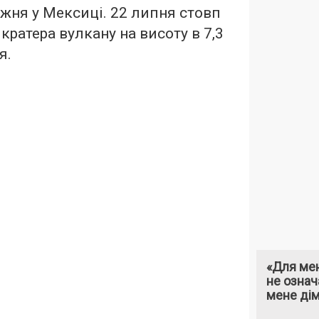
жня у Мексиці. 22 липня стовп
кратера вулкану на висоту в 7,3
я.
«Для мен
не означ
мене ді