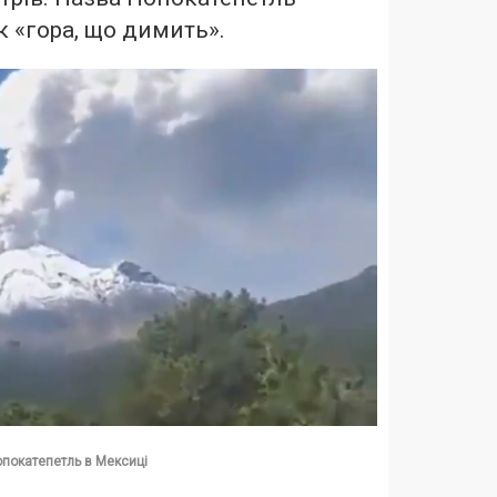
к «гора, що димить».
покатепетль в Мексиці