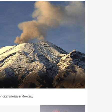
покатепетль в Мексиці