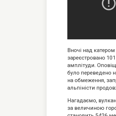
Вночі над катером
зареєстровано 101
амплітуди. Оповіщ
було переведено н
на обмеження, за
альпіністи продов
Нагадаємо, вулка
за величиною гор
становить 5426 ме