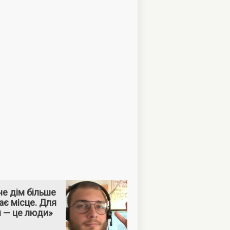
е дім більше
ає місце. Для
м — це люди»