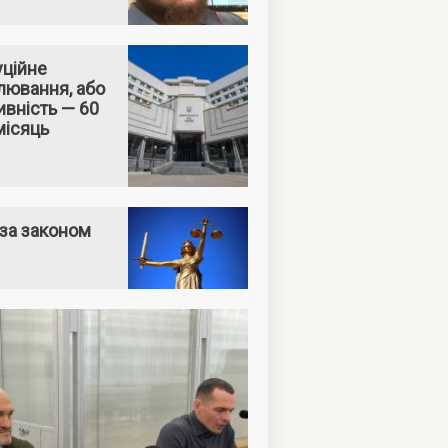
уційне
лювання, або
вність — 60
місяць
за законом