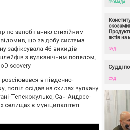
ГРОМАДА
Констит
окозами
тр по запобіганню стихійним
Продукти
актів на 
відомив, що за добу система
ну зафіксувала 46 викидів
СУД
 шлейфів з вулканічним попелом,
oDiscovery.
Судді по
 розсіювався в південно-
СУД
у, попіл осідав на схилах вулкану
уані-Тепекокулько, Сан-Андрес-
х селищах в муніципалітеті