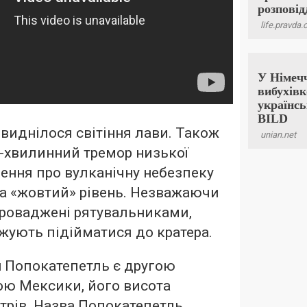
 виднілося світіння лави. Також
-хвилинний тремор низької
ення про вулканічну небезпеку
а «жовтий» рівень. Незважаючи
проваджені рятувальниками,
жують підійматися до кратера.
н Попокатепетль є другою
ою Мексики, його висота
трів. Назва Попокатепетль