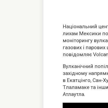
Національний цен
лихам Мексики по
моніторингу вулка
газових і парових
повідомляє
Volcan
Вулканічний попіл
західному напрямк
в Екатцінго, Сан-Х
Тлаламаке та інши
Атлаутла.