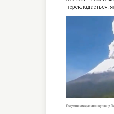
перекладається, я
Потужне виверження вулкану По