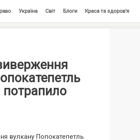
раво
Україна
Світ
Блоги
Краса та здоров'я
виверження
Попокатепетль
і потрапило
ня вулкану Попокатепетль