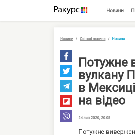
Новини
П
Новини
Світові новини
Новина
Потужне 
вулкану 
в Мексиц
на відео
24 лип 2020, 20:05
Потужне вивержен