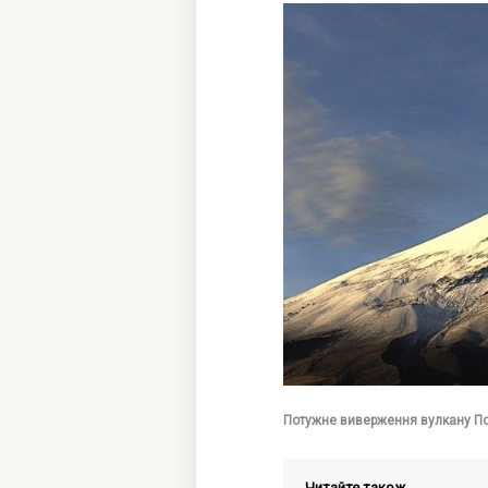
Потужне виверження вулкану По
Читайте також