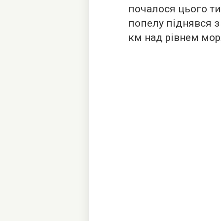
почалося цього ти
попелу піднявся з 
км над рівнем мор