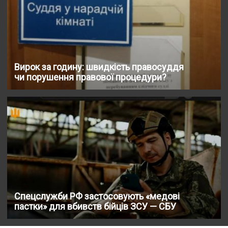
Вирок за годину: швидкість правосуддя
чи порушення правової процедури?
Спецслужби РФ застосовують «медові
пастки» для вбивств бійців ЗСУ — СБУ