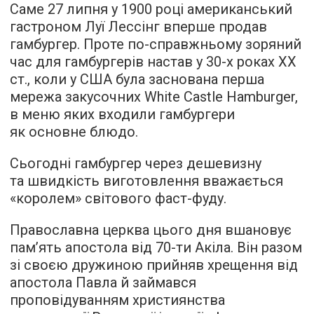
Саме 27 липня у 1900 році американський
гастроном Луї Лессінг вперше продав
гамбургер. Проте по-справжньому зоряний
час для гамбургерів настав у 30-х роках XX
ст., коли у США була заснована перша
мережа закусочних White Castle Hamburger,
в меню яких входили гамбургери
як основне блюдо.
Сьогодні гамбургер через дешевизну
та швидкість виготовлення вважається
«королем» світового фаст-фуду.
Православна церква цього дня вшановує
пам’ять апостола від 70-ти Акіла. Він разом
зі своєю дружиною прийняв хрещення від
апостола Павла й займався
проповідуванням християнства