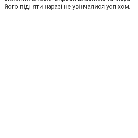
його підняти наразі не увінчалися успіхом.