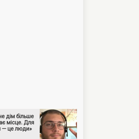
е дім більше
ає місце. Для
м — це люди»