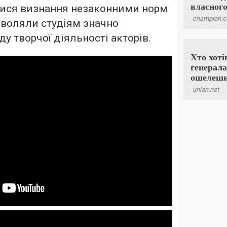
тися визнання незаконними норм
озволяли студіям значно
у творчої діяльності акторів.