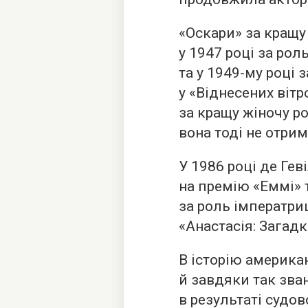
«Оскари» за кращу
у 1947 році за рол
та у 1949-му році 
у «Віднесених вітр
за кращу жіночу ро
вона тоді не отрим
У 1986 році де Ге
на премію «Еммі» 
за роль імператри
«Анастасія: Загадк
В історію америка
й завдяки так зва
в результаті судов