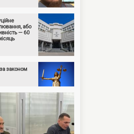
уційне
лювання, або
вність — 60
місяць
за законом