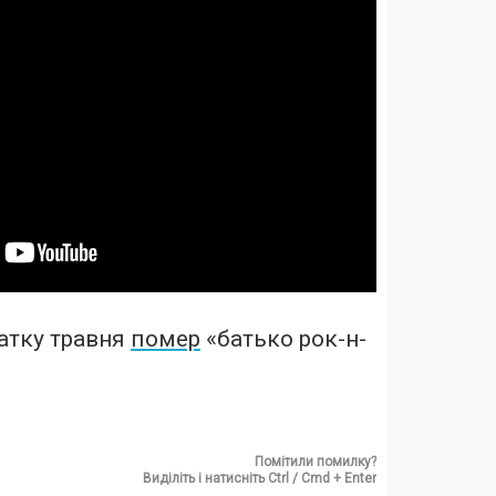
атку травня
помер
«батько рок-н-
Помітили помилку?
Виділіть і натисніть Ctrl / Cmd + Enter