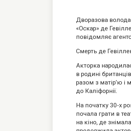
Дворазова володар
«Оскар» де Гевілл
повідомляє
агентс
Смерть де Гевілле
Акторка народилас
в родині британців
разом з матір’ю і
до Каліфорнії.
На початку 30-х ро
почала грати в теа
на кіно, де знімала
продовжила акторс