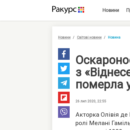
Новини
П
Новини
Світові новини
Новина
Оскароно
з «Віднес
померла у
26 лип 2020, 22:55
Акторка Олівія де
ролі Мелані Гаміл