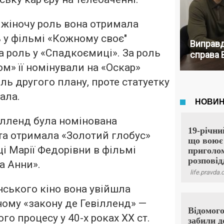
 жіночу роль вона отримала
ь у фільмі «Кожному своє"
Виправд
за роль у «Спадкоємиці». За роль
справа 
ом» її номінували на «Оскар»
ль другого плану, проте статуетку
ала.
вілленд була номінована
та отримала «Золотий глобус»
ці Марії Федорівни в фільмі
а Анни».
нського кіно вона увійшла
ному «закону де Гевілленд» —
ого процесу у 40-х роках XX ст.