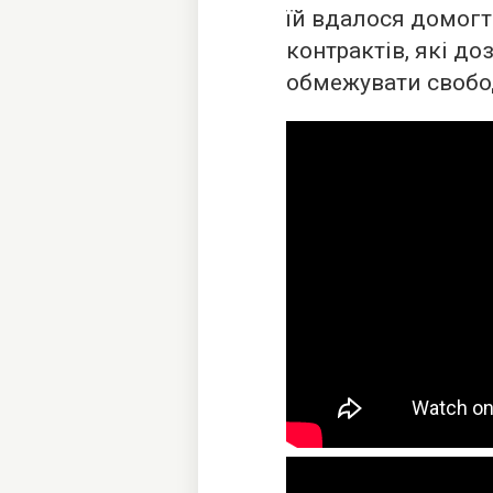
їй вдалося домог
контрактів, які д
обмежувати свобод