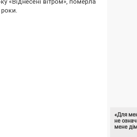
ку «Віднесені вітром», померла
 роки.
«Для мен
не означ
мене ді