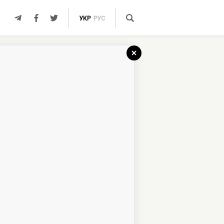
УКР
РУС