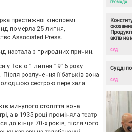
ГРОМАДА
ка престижної кінопремії
Констит
окозами
енд померла 25 липня,
Продукти
тво Associated Press.
актів на 
СУД
нд настала з природних причин.
я у Токіо 1 липня 1916 року
Судді по
. Після розлучення її батьків вона
СУД
 молодшою сестрою переїхала
ків минулого століття вона
трі, а в 1935 році проміняла театр
ся до кінця 70-х років, після чого
ьку кар'єру на телебаченні.