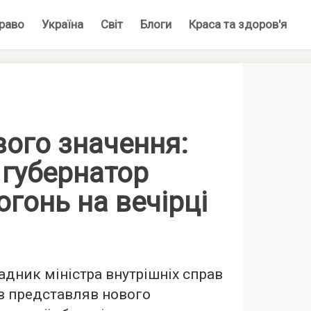
раво
Україна
Світ
Блоги
Краса та здоров'я
вого значення:
 губернатор
огонь на вечірці
дник міністра внутрішніх справ
в представляв нового