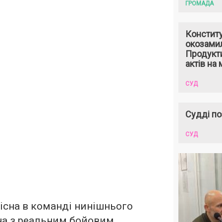
ГРОМАДА
Констит
окозами
Продукти
актів на 
СУД
Судді по
СУД
існа в команді нинішнього
а з реальним бойовим,