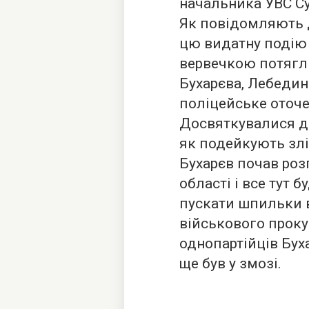
начальника УВС Су
Як повідомляють 
цю видатну подію
вервечкою потягли
Бухарєва, Лебедин
поліцейське оточе
Досвяткувалися до 
як подейкують злі,
Бухарєв почав розп
області і все тут б
пускати шпильки в
військового прок
однопартійців Бух
ще був у змозі.