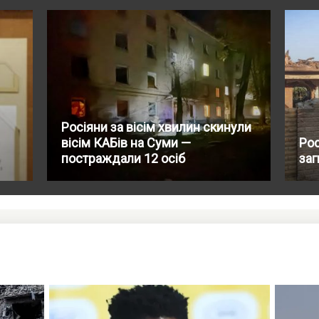
Росіяни за вісім хвилин скинули
вісім КАБів на Суми —
Рос
постраждали 12 осіб
заг