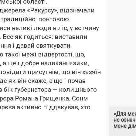
мської області.
джерела «Ракурсу», відзначали
 традиційно: понтовою
ся великі люди в ліс, у вотчину
. Все як годиться: виставили
ння і давай святкувати.
такої межі відвертості, що,
 а ще і добре налякані язики,
овідати присутнім, що він хазяїн
уде як він скаже, а ще і почав
 бік губернатора — колишнього
урора Романа Грищенка. Сонм
арєва активно піддакував, хто
«Для мен
не означ
мене ді