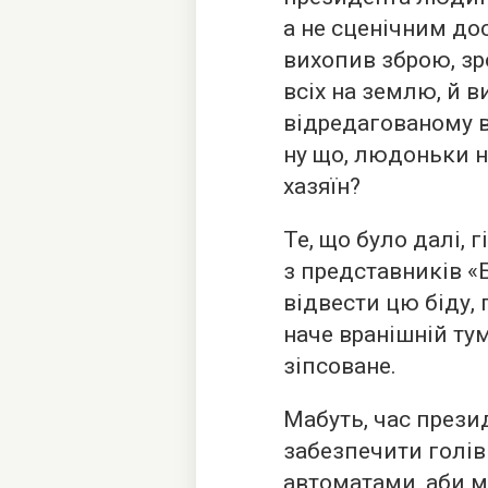
а не сценічним дос
вихопив зброю, зр
всіх на землю, й в
відредагованому в
ну що, людоньки не
хазяїн?
Те, що було далі, 
з представників «
відвести цю біду,
наче вранішній тум
зіпсоване.
Мабуть, час прези
забезпечити голів
автоматами, аби 