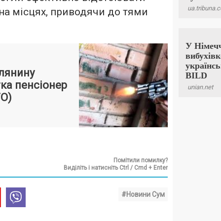
на місцях, приводячи до тями
лянину
тка пенсіонер
ТО)
Помітили помилку?
Виділіть і натисніть Ctrl / Cmd + Enter
#Новини Сум