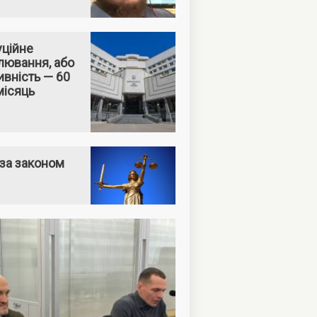
уційне
лювання, або
вність — 60
місяць
за законом