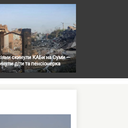
іяни скинули КАБи на Суми —
инули діти та пенсіонерка