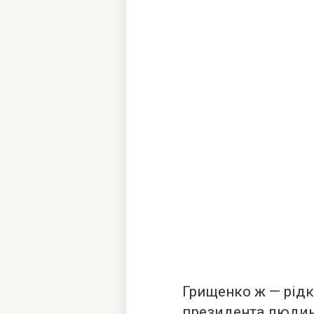
Грищенко ж — рідк
президента людин