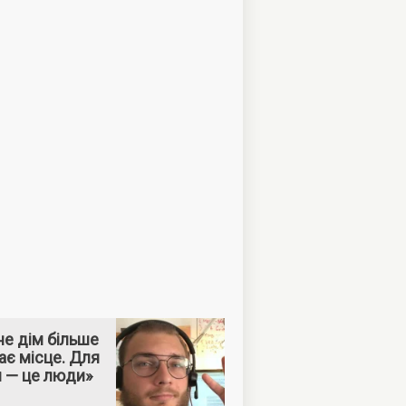
е дім більше
ає місце. Для
м — це люди»