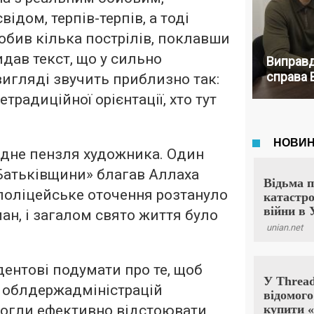
відом, терпів-терпів, а тоді
обив кілька пострілів, поклавши
идав текст, що у сильно
Виправд
справа 
игляді звучить приблизно так:
традиційної орієнтації, хто тут
гідне пензля художника. Один
Батьківщини» благав Аллаха
 поліцейське оточення розтануло
ан, і загалом свято життя було
дентові подумати про те, щоб
 облдержадміністрацій
могли ефективно відстоювати