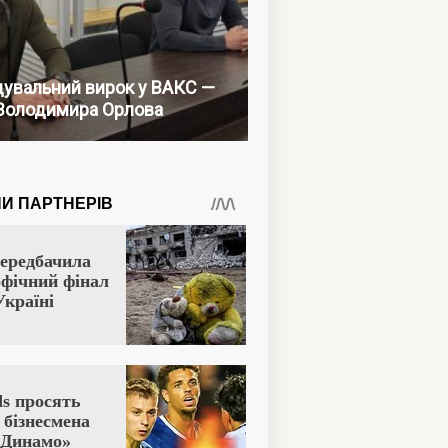
увальний вирок у ВАКС —
Володимира Орлова