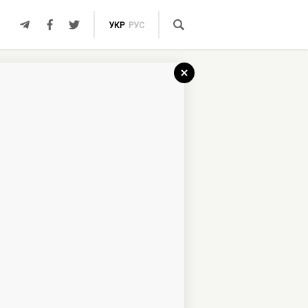
УКР
РУС